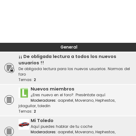
General
¡¡ De obligada lectura a todos los nuevos
usuarios !!
De obligada lectura para los nuevos usuarios. Normas del
foro
Temas:
2
Nuevos miembros
¿Eres nuevo en el foro?. Preséntate aquí
Moderadores:
aapretel
,
Moverano
,
Hephestos
,
jdaguilar
,
toledin
Temas:
2
Mi Toledo
Aquí puedes hablar de tu coche
Moderadores:
aapretel
,
Moverano
,
Hephestos
,