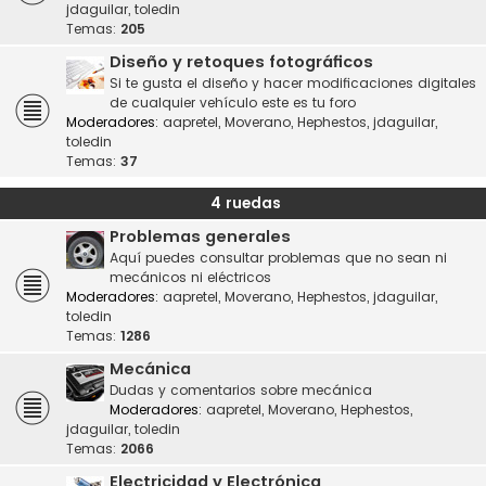
jdaguilar
,
toledin
Temas:
205
Diseño y retoques fotográficos
Si te gusta el diseño y hacer modificaciones digitales
de cualquier vehículo este es tu foro
Moderadores:
aapretel
,
Moverano
,
Hephestos
,
jdaguilar
,
toledin
Temas:
37
4 ruedas
Problemas generales
Aquí puedes consultar problemas que no sean ni
mecánicos ni eléctricos
Moderadores:
aapretel
,
Moverano
,
Hephestos
,
jdaguilar
,
toledin
Temas:
1286
Mecánica
Dudas y comentarios sobre mecánica
Moderadores:
aapretel
,
Moverano
,
Hephestos
,
jdaguilar
,
toledin
Temas:
2066
Electricidad y Electrónica