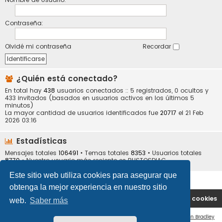
Contraseña:
Olvidé mi contraseña
Recordar
¿Quién está conectado?
En total hay
438
usuarios conectados :: 5 registrados, 0 ocultos y
433 invitados (basados en usuarios activos en los últimos 5
minutos)
La mayor cantidad de usuarios identificados fue
20717
el 21 Feb
2026 03:16
Estadísticas
Mensajes totales
106491
• Temas totales
8353
• Usuarios totales
8770
• Nuestro usuario más reciente es
BUSTOSDIAG
Este sitio web utiliza cookies para asegurar que
obtenga la mejor experiencia en nuestro sitio
Portal
Índice general
Contáctenos
Borrar cookies
web.
Saber más
Flat Style by
Ian Bradley