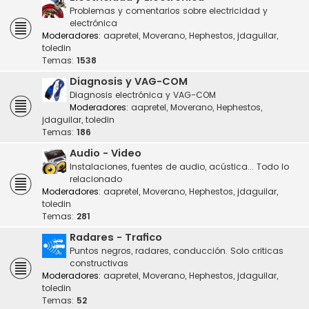
Problemas y comentarios sobre electricidad y
electrónica
Moderadores:
aapretel
,
Moverano
,
Hephestos
,
jdaguilar
,
toledin
Temas:
1538
Diagnosis y VAG-COM
Diagnosis electrónica y VAG-COM
Moderadores:
aapretel
,
Moverano
,
Hephestos
,
jdaguilar
,
toledin
Temas:
186
Audio - Video
Instalaciones, fuentes de audio, acústica... Todo lo
relacionado
Moderadores:
aapretel
,
Moverano
,
Hephestos
,
jdaguilar
,
toledin
Temas:
281
Radares - Trafico
Puntos negros, radares, conducción. Solo criticas
constructivas
Moderadores:
aapretel
,
Moverano
,
Hephestos
,
jdaguilar
,
toledin
Temas:
52