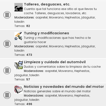
Talleres, desguaces, etc.
Cuenta que tal funciona ese sitio al que llevas tu
coche. Talleres, desguaces, lavaderos, etc.
Moderadores:
aapretel
,
Moverano
,
Hephestos
,
jdaguilar
,
toledin
Temas:
82
Tuning y modificaciones
Tuning y modificaciones que has hecho o te
gustaría hacer
Moderadores:
aapretel
,
Moverano
,
Hephestos
,
jdaguilar
,
toledin
Temas:
473
Limpieza y cuidado del automóvil
Dudas y comentarios sobre la limpieza de tu coche
Moderadores:
aapretel
,
Moverano
,
Hephestos
,
jdaguilar
,
toledin
Temas:
57
Noticias y novedades del mundo del motor
Noticias generales sobre el mundo del motor
Moderadores:
aapretel
,
Moverano
,
Hephestos
,
jdaguilar
,
toledin
Temas:
496