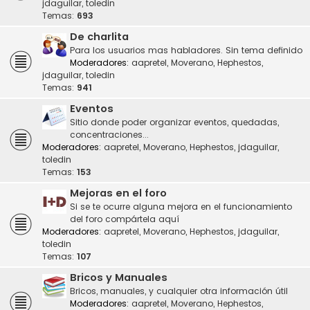
jdaguilar
,
toledin
Temas:
693
De charlita
Para los usuarios mas habladores. Sin tema definido
Moderadores:
aapretel
,
Moverano
,
Hephestos
,
jdaguilar
,
toledin
Temas:
941
Eventos
Sitio donde poder organizar eventos, quedadas,
concentraciones...
Moderadores:
aapretel
,
Moverano
,
Hephestos
,
jdaguilar
,
toledin
Temas:
153
Mejoras en el foro
Si se te ocurre alguna mejora en el funcionamiento
del foro compártela aquí
Moderadores:
aapretel
,
Moverano
,
Hephestos
,
jdaguilar
,
toledin
Temas:
107
Bricos y Manuales
Bricos, manuales, y cualquier otra información útil
Moderadores:
aapretel
,
Moverano
,
Hephestos
,