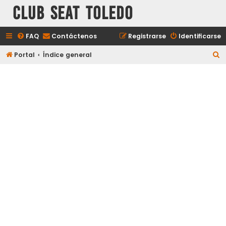
Club Seat Toledo
FAQ
Contáctenos
Registrarse
Identificarse
B
Portal
Índice general
u
s
c
a
r