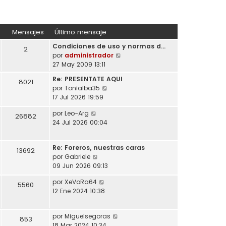
Mensajes
Último mensaje
Condiciones de uso y normas d…
2
V
por
administrador
e
27 May 2009 13:11
r
Re: PRESENTATE AQUI
8021
ú
V
por
Tonialba35
l
e
17 Jul 2026 19:59
t
r
i
V
por
Leo-Arg
ú
26882
m
e
24 Jul 2026 00:04
l
o
r
t
m
ú
i
e
Re: Foreros, nuestras caras
l
13692
m
n
V
por
Gabriele
t
o
s
e
09 Jun 2026 09:13
i
m
a
r
m
e
V
por
XeVoRa64
j
ú
5560
o
n
e
12 Ene 2024 10:38
e
l
m
s
r
t
e
a
ú
i
n
j
V
por
Miguelsegoras
l
853
m
s
e
e
18 Mar 2024 10:34