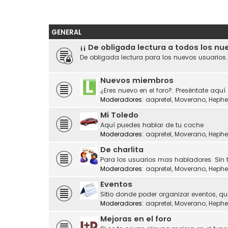
GENERAL
¡¡ De obligada lectura a todos los nu
De obligada lectura para los nuevos usuarios
Nuevos miembros
¿Eres nuevo en el foro?. Preséntate aquí
Moderadores:
aapretel
,
Moverano
,
Hephe
Mi Toledo
Aquí puedes hablar de tu coche
Moderadores:
aapretel
,
Moverano
,
Hephe
De charlita
Para los usuarios mas habladores. Sin 
Moderadores:
aapretel
,
Moverano
,
Hephe
Eventos
Sitio donde poder organizar eventos, q
Moderadores:
aapretel
,
Moverano
,
Hephe
Mejoras en el foro