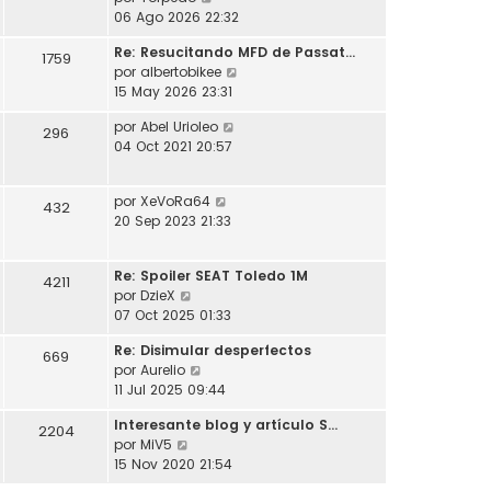
l
o
s
e
06 Ago 2026 22:32
t
m
a
r
i
e
j
Re: Resucitando MFD de Passat…
ú
1759
m
n
e
V
por
albertobikee
l
o
s
e
15 May 2026 23:31
t
m
a
r
i
e
j
V
por
Abel Urioleo
ú
296
m
n
e
e
04 Oct 2021 20:57
l
o
s
r
t
m
a
ú
i
e
j
V
por
XeVoRa64
l
432
m
n
e
e
20 Sep 2023 21:33
t
o
s
r
i
m
a
ú
m
e
j
Re: Spoiler SEAT Toledo 1M
l
4211
o
n
e
V
por
DzieX
t
m
s
e
07 Oct 2025 01:33
i
e
a
r
m
n
j
Re: Disimular desperfectos
ú
669
o
s
e
V
por
Aurelio
l
m
a
e
11 Jul 2025 09:44
t
e
j
r
i
n
e
Interesante blog y artículo S…
ú
2204
m
s
V
por
MiV5
l
o
a
e
15 Nov 2020 21:54
t
m
j
r
i