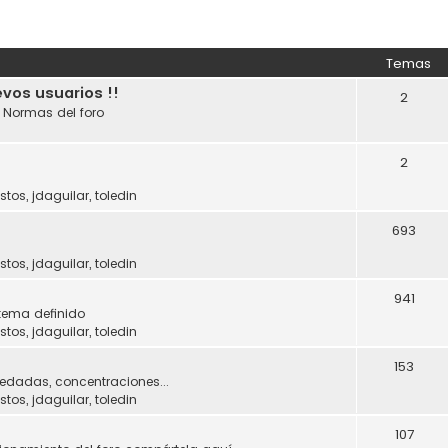
Temas
evos usuarios !!
2
. Normas del foro
2
stos
,
jdaguilar
,
toledin
693
stos
,
jdaguilar
,
toledin
941
tema definido
stos
,
jdaguilar
,
toledin
153
uedadas, concentraciones...
stos
,
jdaguilar
,
toledin
107