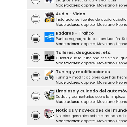
Diagnosis electrónica y VAG-COM
Moderadores:
aapretel
,
Moverano
,
Hephe
Audio - Video
Instalaciones, fuentes de audio, acústic
Moderadores:
aapretel
,
Moverano
,
Hephe
Radares - Trafico
Puntos negros, radares, conducción. Sol
Moderadores:
aapretel
,
Moverano
,
Hephe
Talleres, desguaces, etc.
Cuenta que tal funciona ese sitio al que
Moderadores:
aapretel
,
Moverano
,
Hephe
Tuning y modificaciones
Tuning y modificaciones que has hecho
Moderadores:
aapretel
,
Moverano
,
Hephe
Limpieza y cuidado del automóv
Dudas y comentarios sobre la limpieza
Moderadores:
aapretel
,
Moverano
,
Hephe
Noticias y novedades del mund
Noticias generales sobre el mundo del 
Moderadores:
aapretel
,
Moverano
,
Hephe