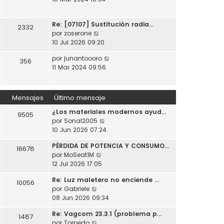
t
o
a
r
i
m
j
ú
m
e
e
Re: [07107] Sustitución radia…
l
2332
o
n
V
por
zoserone
t
m
s
e
10 Jul 2026 09:20
i
e
a
r
m
n
j
V
por
junantoooro
ú
356
o
s
e
e
11 Mar 2024 09:56
l
m
a
r
t
e
j
ú
i
n
e
l
m
Mensajes
Último mensaje
s
t
o
a
¿Los materiales modernos ayud…
i
m
9505
j
V
por
Sonal2005
m
e
e
e
10 Jun 2026 07:24
o
n
r
m
s
PÉRDIDA DE POTENCIA Y CONSUMO…
ú
e
16678
a
V
por
MoSeat1M
l
n
j
e
12 Jul 2026 17:05
t
s
e
r
i
a
Re: Luz maletero no enciende …
ú
10056
m
j
V
por
Gabriele
l
o
e
e
08 Jun 2026 09:34
t
m
r
i
e
Re: Vagcom 23.3.1 (problema p…
ú
1487
m
n
V
por
Torpedo