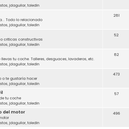
stos
,
jdaguilar
,
toledin
281
a... Todo lo relacionado
stos
,
jdaguilar
,
toledin
52
o criticas constructivas
stos
,
jdaguilar
,
toledin
82
 llevas tu coche. Talleres, desguaces, lavaderos, etc.
stos
,
jdaguilar
,
toledin
473
 o te gustaría hacer
stos
,
jdaguilar
,
toledin
il
57
 de tu coche
stos
,
jdaguilar
,
toledin
o del motor
496
motor
stos
,
jdaguilar
,
toledin