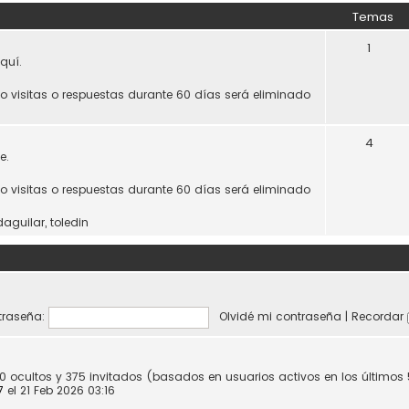
Temas
1
quí.
do visitas o respuestas durante 60 días será eliminado
4
e.
do visitas o respuestas durante 60 días será eliminado
daguilar
,
toledin
raseña:
Olvidé mi contraseña
|
Recordar
 0 ocultos y 375 invitados (basados en usuarios activos en los últimos
7
el 21 Feb 2026 03:16