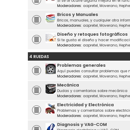
Si se te ocurre alguna mejora en el fu
Moderadores:
aapretel
,
Moverano
,
Hephe
Bricos y Manuales
Bricos, manuales, y cualquier otra infor
Moderadores:
aapretel
,
Moverano
,
Hephe
Diseño y retoques fotográficos
Si te gusta el diseño y hacer modificaci
Moderadores:
aapretel
,
Moverano
,
Hephe
4 RUEDAS
Problemas generales
Aquí puedes consultar problemas que n
Moderadores:
aapretel
,
Moverano
,
Hephe
Mecánica
Dudas y comentarios sobre mecánica
Moderadores:
aapretel
,
Moverano
,
Hephe
Electricidad y Electrónica
Problemas y comentarios sobre electrici
Moderadores:
aapretel
,
Moverano
,
Hephe
Diagnosis y VAG-COM