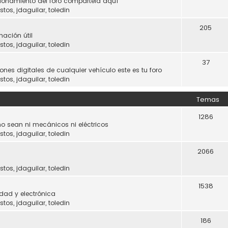
ncionamiento del foro compártela aquí
stos
,
jdaguilar
,
toledin
205
mación útil
stos
,
jdaguilar
,
toledin
37
ones digitales de cualquier vehículo este es tu foro
stos
,
jdaguilar
,
toledin
Temas
1286
o sean ni mecánicos ni eléctricos
stos
,
jdaguilar
,
toledin
2066
stos
,
jdaguilar
,
toledin
1538
dad y electrónica
stos
,
jdaguilar
,
toledin
186