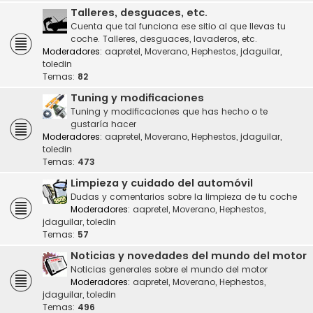
Talleres, desguaces, etc.
Cuenta que tal funciona ese sitio al que llevas tu
coche. Talleres, desguaces, lavaderos, etc.
Moderadores:
aapretel
,
Moverano
,
Hephestos
,
jdaguilar
,
toledin
Temas:
82
Tuning y modificaciones
Tuning y modificaciones que has hecho o te
gustaría hacer
Moderadores:
aapretel
,
Moverano
,
Hephestos
,
jdaguilar
,
toledin
Temas:
473
Limpieza y cuidado del automóvil
Dudas y comentarios sobre la limpieza de tu coche
Moderadores:
aapretel
,
Moverano
,
Hephestos
,
jdaguilar
,
toledin
Temas:
57
Noticias y novedades del mundo del motor
Noticias generales sobre el mundo del motor
Moderadores:
aapretel
,
Moverano
,
Hephestos
,
jdaguilar
,
toledin
Temas:
496