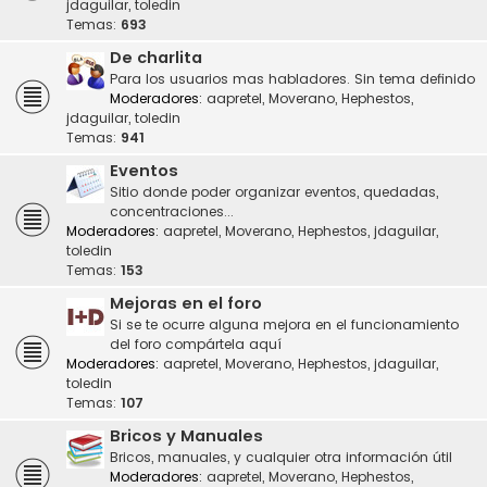
jdaguilar
,
toledin
Temas:
693
De charlita
Para los usuarios mas habladores. Sin tema definido
Moderadores:
aapretel
,
Moverano
,
Hephestos
,
jdaguilar
,
toledin
Temas:
941
Eventos
Sitio donde poder organizar eventos, quedadas,
concentraciones...
Moderadores:
aapretel
,
Moverano
,
Hephestos
,
jdaguilar
,
toledin
Temas:
153
Mejoras en el foro
Si se te ocurre alguna mejora en el funcionamiento
del foro compártela aquí
Moderadores:
aapretel
,
Moverano
,
Hephestos
,
jdaguilar
,
toledin
Temas:
107
Bricos y Manuales
Bricos, manuales, y cualquier otra información útil
Moderadores:
aapretel
,
Moverano
,
Hephestos
,