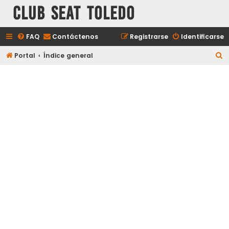
Club Seat Toledo
FAQ
Contáctenos
Registrarse
Identificarse
B
Portal
Índice general
u
s
c
a
r