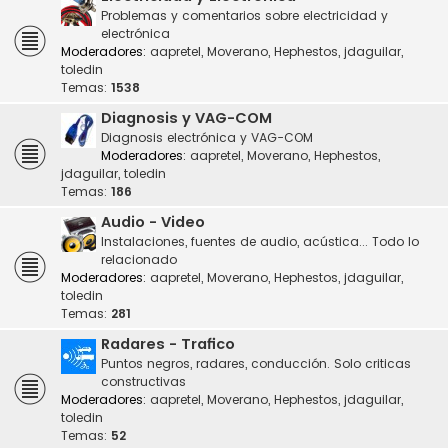
Problemas y comentarios sobre electricidad y
electrónica
Moderadores:
aapretel
,
Moverano
,
Hephestos
,
jdaguilar
,
toledin
Temas:
1538
Diagnosis y VAG-COM
Diagnosis electrónica y VAG-COM
Moderadores:
aapretel
,
Moverano
,
Hephestos
,
jdaguilar
,
toledin
Temas:
186
Audio - Video
Instalaciones, fuentes de audio, acústica... Todo lo
relacionado
Moderadores:
aapretel
,
Moverano
,
Hephestos
,
jdaguilar
,
toledin
Temas:
281
Radares - Trafico
Puntos negros, radares, conducción. Solo criticas
constructivas
Moderadores:
aapretel
,
Moverano
,
Hephestos
,
jdaguilar
,
toledin
Temas:
52