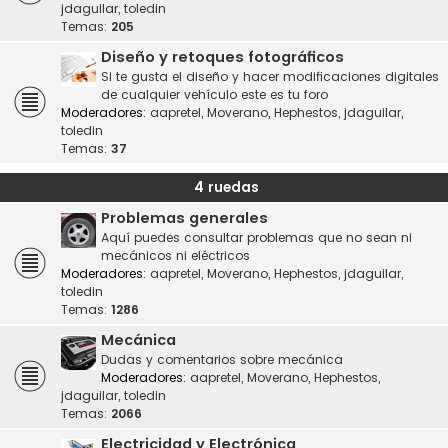
jdaguilar
,
toledin
Temas:
205
Diseño y retoques fotográficos
Si te gusta el diseño y hacer modificaciones digitales
de cualquier vehículo este es tu foro
Moderadores:
aapretel
,
Moverano
,
Hephestos
,
jdaguilar
,
toledin
Temas:
37
4 ruedas
Problemas generales
Aquí puedes consultar problemas que no sean ni
mecánicos ni eléctricos
Moderadores:
aapretel
,
Moverano
,
Hephestos
,
jdaguilar
,
toledin
Temas:
1286
Mecánica
Dudas y comentarios sobre mecánica
Moderadores:
aapretel
,
Moverano
,
Hephestos
,
jdaguilar
,
toledin
Temas:
2066
Electricidad y Electrónica