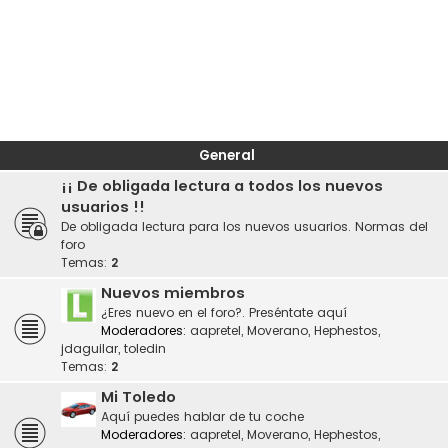
General
¡¡ De obligada lectura a todos los nuevos
usuarios !!
De obligada lectura para los nuevos usuarios. Normas del
foro
Temas:
2
Nuevos miembros
¿Eres nuevo en el foro?. Preséntate aquí
Moderadores:
aapretel
,
Moverano
,
Hephestos
,
jdaguilar
,
toledin
Temas:
2
Mi Toledo
Aquí puedes hablar de tu coche
Moderadores:
aapretel
,
Moverano
,
Hephestos
,