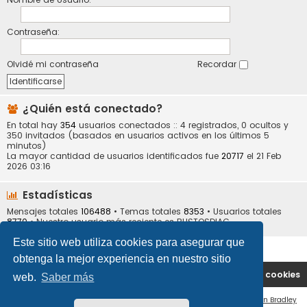
Contraseña:
Olvidé mi contraseña
Recordar
¿Quién está conectado?
En total hay
354
usuarios conectados :: 4 registrados, 0 ocultos y
350 invitados (basados en usuarios activos en los últimos 5
minutos)
La mayor cantidad de usuarios identificados fue
20717
el 21 Feb
2026 03:16
Estadísticas
Mensajes totales
106488
• Temas totales
8353
• Usuarios totales
8770
• Nuestro usuario más reciente es
BUSTOSDIAG
Este sitio web utiliza cookies para asegurar que
obtenga la mejor experiencia en nuestro sitio
Portal
Índice general
Contáctenos
Borrar cookies
web.
Saber más
Flat Style by
Ian Bradley