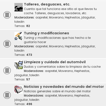
Talleres, desguaces, etc.
Cuenta que tal funciona ese sitio al que llevas tu
coche. Talleres, desguaces, lavaderos, etc.
Moderadores:
aapretel
,
Moverano
,
Hephestos
,
jdaguilar
,
toledin
Temas:
82
Tuning y modificaciones
Tuning y modificaciones que has hecho o te
gustaría hacer
Moderadores:
aapretel
,
Moverano
,
Hephestos
,
jdaguilar
,
toledin
Temas:
473
Limpieza y cuidado del automóvil
Dudas y comentarios sobre la limpieza de tu coche
Moderadores:
aapretel
,
Moverano
,
Hephestos
,
jdaguilar
,
toledin
Temas:
57
Noticias y novedades del mundo del motor
Noticias generales sobre el mundo del motor
Moderadores:
aapretel
,
Moverano
,
Hephestos
,
jdaguilar
,
toledin
Temas:
496