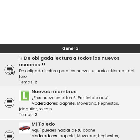
General
¡¡ De obligada lectura a todos los nuevos
usuarios !!
De obligada lectura para los nuevos usuarios. Normas del
foro
Temas:
2
Nuevos miembros
¿Eres nuevo en el foro?. Preséntate aquí
Moderadores:
aapretel
,
Moverano
,
Hephestos
,
jdaguilar
,
toledin
Temas:
2
Mi Toledo
Aquí puedes hablar de tu coche
Moderadores:
aapretel
,
Moverano
,
Hephestos
,