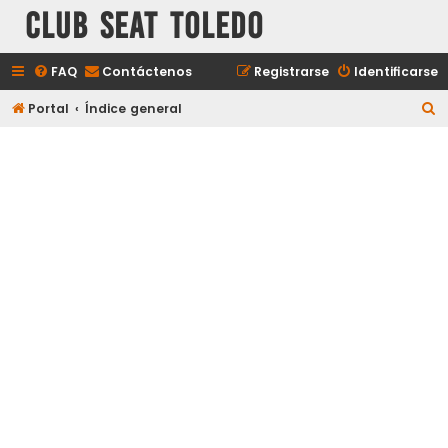
Club Seat Toledo
FAQ
Contáctenos
Registrarse
Identificarse
B
Portal
Índice general
u
s
c
a
r