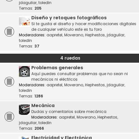
jdaguilar
,
toledin
Temas:
205
Diseño y retoques fotográficos
Si te gusta el diseño y hacer modificaciones digitales
de cualquier vehículo este es tu foro
Moderadores:
aapretel
,
Moverano
,
Hephestos
,
jdaguilar
,
toledin
Temas:
37
4 ruedas
Problemas generales
Aquí puedes consultar problemas que no sean ni
mecánicos ni eléctricos
Moderadores:
aapretel
,
Moverano
,
Hephestos
,
jdaguilar
,
toledin
Temas:
1286
Mecánica
Dudas y comentarios sobre mecánica
Moderadores:
aapretel
,
Moverano
,
Hephestos
,
jdaguilar
,
toledin
Temas:
2066
Electricidad y Electrónica