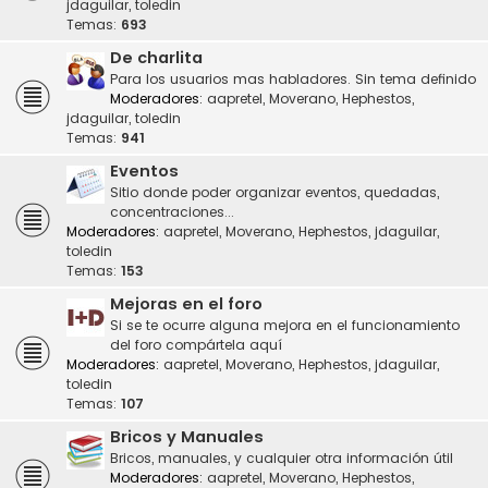
jdaguilar
,
toledin
Temas:
693
De charlita
Para los usuarios mas habladores. Sin tema definido
Moderadores:
aapretel
,
Moverano
,
Hephestos
,
jdaguilar
,
toledin
Temas:
941
Eventos
Sitio donde poder organizar eventos, quedadas,
concentraciones...
Moderadores:
aapretel
,
Moverano
,
Hephestos
,
jdaguilar
,
toledin
Temas:
153
Mejoras en el foro
Si se te ocurre alguna mejora en el funcionamiento
del foro compártela aquí
Moderadores:
aapretel
,
Moverano
,
Hephestos
,
jdaguilar
,
toledin
Temas:
107
Bricos y Manuales
Bricos, manuales, y cualquier otra información útil
Moderadores:
aapretel
,
Moverano
,
Hephestos
,