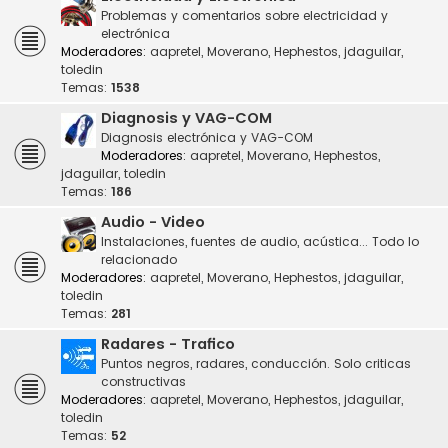
Problemas y comentarios sobre electricidad y
electrónica
Moderadores:
aapretel
,
Moverano
,
Hephestos
,
jdaguilar
,
toledin
Temas:
1538
Diagnosis y VAG-COM
Diagnosis electrónica y VAG-COM
Moderadores:
aapretel
,
Moverano
,
Hephestos
,
jdaguilar
,
toledin
Temas:
186
Audio - Video
Instalaciones, fuentes de audio, acústica... Todo lo
relacionado
Moderadores:
aapretel
,
Moverano
,
Hephestos
,
jdaguilar
,
toledin
Temas:
281
Radares - Trafico
Puntos negros, radares, conducción. Solo criticas
constructivas
Moderadores:
aapretel
,
Moverano
,
Hephestos
,
jdaguilar
,
toledin
Temas:
52