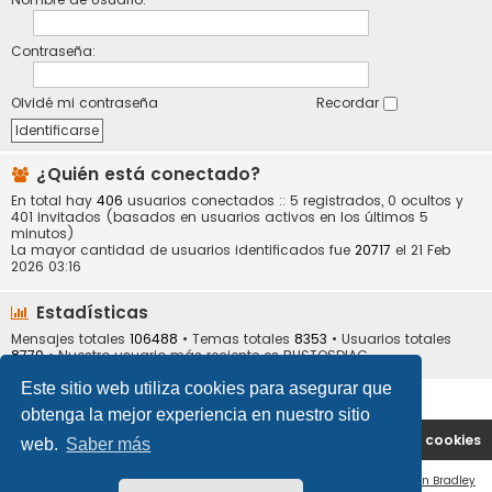
Contraseña:
Olvidé mi contraseña
Recordar
¿Quién está conectado?
En total hay
406
usuarios conectados :: 5 registrados, 0 ocultos y
401 invitados (basados en usuarios activos en los últimos 5
minutos)
La mayor cantidad de usuarios identificados fue
20717
el 21 Feb
2026 03:16
Estadísticas
Mensajes totales
106488
• Temas totales
8353
• Usuarios totales
8770
• Nuestro usuario más reciente es
BUSTOSDIAG
Este sitio web utiliza cookies para asegurar que
obtenga la mejor experiencia en nuestro sitio
Portal
Índice general
Contáctenos
Borrar cookies
web.
Saber más
Flat Style by
Ian Bradley