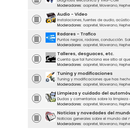
Diagnosis electrónica y VAG-COM
Moderadores:
aapretel
,
Moverano
,
Hephe
Audio - Video
Instalaciones, fuentes de audio, acústic
Moderadores:
aapretel
,
Moverano
,
Hephe
Radares - Trafico
Puntos negros, radares, conducción. Sol
Moderadores:
aapretel
,
Moverano
,
Hephe
Talleres, desguaces, etc.
Cuenta que tal funciona ese sitio al que
Moderadores:
aapretel
,
Moverano
,
Hephe
Tuning y modificaciones
Tuning y modificaciones que has hecho
Moderadores:
aapretel
,
Moverano
,
Hephe
Limpieza y cuidado del automóv
Dudas y comentarios sobre la limpieza
Moderadores:
aapretel
,
Moverano
,
Hephe
Noticias y novedades del mund
Noticias generales sobre el mundo del 
Moderadores:
aapretel
,
Moverano
,
Hephe