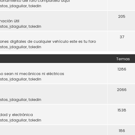
ncionamiento del foro compártela aquí
stos
,
jdaguilar
,
toledin
205
mación útil
stos
,
jdaguilar
,
toledin
37
ones digitales de cualquier vehículo este es tu foro
stos
,
jdaguilar
,
toledin
Temas
1286
o sean ni mecánicos ni eléctricos
stos
,
jdaguilar
,
toledin
2066
stos
,
jdaguilar
,
toledin
1538
dad y electrónica
stos
,
jdaguilar
,
toledin
186