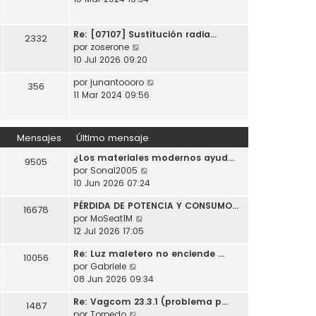
t
o
a
r
i
m
j
ú
m
e
e
Re: [07107] Sustitución radia…
l
2332
o
n
V
por
zoserone
t
m
s
e
10 Jul 2026 09:20
i
e
a
r
m
n
j
V
por
junantoooro
ú
356
o
s
e
e
11 Mar 2024 09:56
l
m
a
r
t
e
j
ú
i
n
e
l
m
Mensajes
Último mensaje
s
t
o
a
¿Los materiales modernos ayud…
i
m
9505
j
V
por
Sonal2005
m
e
e
e
10 Jun 2026 07:24
o
n
r
m
s
PÉRDIDA DE POTENCIA Y CONSUMO…
ú
e
16678
a
V
por
MoSeat1M
l
n
j
e
12 Jul 2026 17:05
t
s
e
r
i
a
Re: Luz maletero no enciende …
ú
10056
m
j
V
por
Gabriele
l
o
e
e
08 Jun 2026 09:34
t
m
r
i
e
Re: Vagcom 23.3.1 (problema p…
ú
1487
m
n
V
por
Torpedo