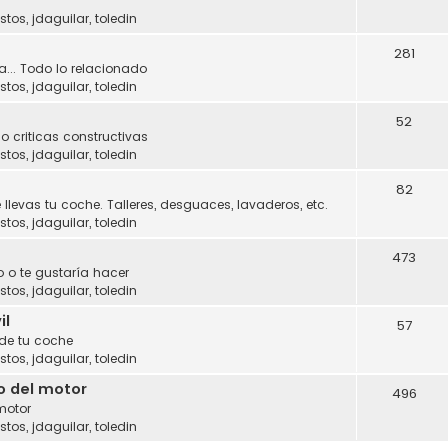
stos
,
jdaguilar
,
toledin
281
a... Todo lo relacionado
stos
,
jdaguilar
,
toledin
52
o criticas constructivas
stos
,
jdaguilar
,
toledin
82
 llevas tu coche. Talleres, desguaces, lavaderos, etc.
stos
,
jdaguilar
,
toledin
473
 o te gustaría hacer
stos
,
jdaguilar
,
toledin
il
57
 de tu coche
stos
,
jdaguilar
,
toledin
o del motor
496
motor
stos
,
jdaguilar
,
toledin