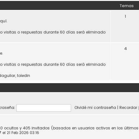
Temas
1
quí.
do visitas o respuestas durante 60 días será eliminado
4
e.
do visitas o respuestas durante 60 días será eliminado
daguilar
,
toledin
raseña:
Olvidé mi contraseña
|
Recordar
 0 ocultos y 405 invitados (basados en usuarios activos en los último
7
el 21 Feb 2026 03:16