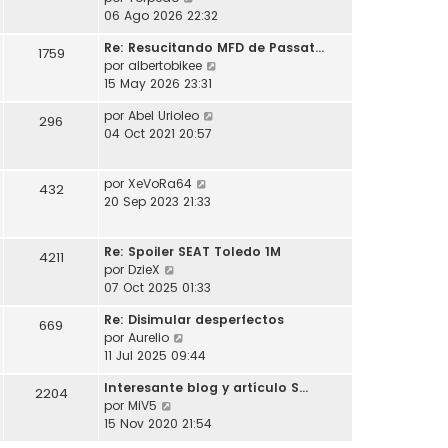
l
o
s
e
06 Ago 2026 22:32
t
m
a
r
i
e
j
Re: Resucitando MFD de Passat…
ú
1759
m
n
e
V
por
albertobikee
l
o
s
e
15 May 2026 23:31
t
m
a
r
i
e
j
V
por
Abel Urioleo
ú
296
m
n
e
e
04 Oct 2021 20:57
l
o
s
r
t
m
a
ú
i
e
j
V
por
XeVoRa64
l
432
m
n
e
e
20 Sep 2023 21:33
t
o
s
r
i
m
a
ú
m
e
j
Re: Spoiler SEAT Toledo 1M
l
4211
o
n
e
V
por
DzieX
t
m
s
e
07 Oct 2025 01:33
i
e
a
r
m
n
j
Re: Disimular desperfectos
ú
669
o
s
e
V
por
Aurelio
l
m
a
e
11 Jul 2025 09:44
t
e
j
r
i
n
e
Interesante blog y artículo S…
ú
2204
m
s
V
por
MiV5
l
o
a
e
15 Nov 2020 21:54
t
m
j
r
i