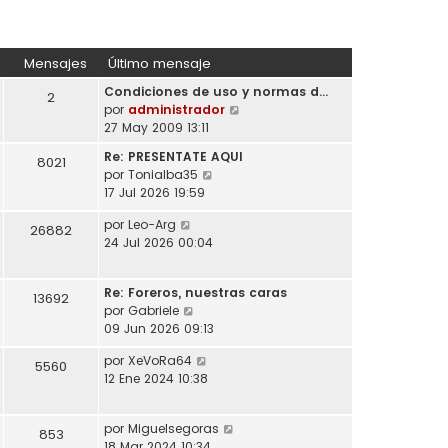
Mensajes
Último mensaje
Condiciones de uso y normas d…
2
V
por
administrador
e
27 May 2009 13:11
r
Re: PRESENTATE AQUI
8021
ú
V
por
Tonialba35
l
e
17 Jul 2026 19:59
t
r
i
V
por
Leo-Arg
ú
26882
m
e
24 Jul 2026 00:04
l
o
r
t
m
ú
i
e
Re: Foreros, nuestras caras
l
13692
m
n
V
por
Gabriele
t
o
s
e
09 Jun 2026 09:13
i
m
a
r
m
e
V
por
XeVoRa64
j
ú
5560
o
n
e
12 Ene 2024 10:38
e
l
m
s
r
t
e
a
ú
i
n
j
V
por
Miguelsegoras
l
853
m
s
e
e
18 Mar 2024 10:34