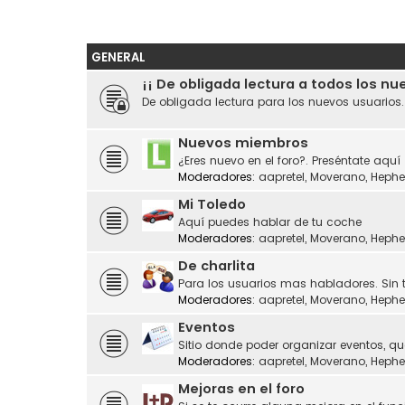
GENERAL
¡¡ De obligada lectura a todos los nu
De obligada lectura para los nuevos usuarios
Nuevos miembros
¿Eres nuevo en el foro?. Preséntate aquí
Moderadores:
aapretel
,
Moverano
,
Hephe
Mi Toledo
Aquí puedes hablar de tu coche
Moderadores:
aapretel
,
Moverano
,
Hephe
De charlita
Para los usuarios mas habladores. Sin 
Moderadores:
aapretel
,
Moverano
,
Hephe
Eventos
Sitio donde poder organizar eventos, q
Moderadores:
aapretel
,
Moverano
,
Hephe
Mejoras en el foro