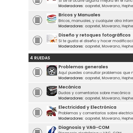
Si se te ocurre alguna mejora en el fu
Moderadores:
aapretel
,
Moverano
,
Hephe
Bricos y Manuales
Bricos, manuales, y cualquier otra infor
Moderadores:
aapretel
,
Moverano
,
Hephe
Diseño y retoques fotográficos
Si te gusta el diseño y hacer modificaci
Moderadores:
aapretel
,
Moverano
,
Hephe
4 RUEDAS
Problemas generales
Aquí puedes consultar problemas que n
Moderadores:
aapretel
,
Moverano
,
Hephe
Mecánica
Dudas y comentarios sobre mecánica
Moderadores:
aapretel
,
Moverano
,
Hephe
Electricidad y Electrónica
Problemas y comentarios sobre electrici
Moderadores:
aapretel
,
Moverano
,
Hephe
Diagnosis y VAG-COM