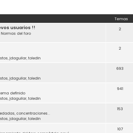
Temas
evos usuarios !!
2
. Normas del foro
2
stos
,
jdaguilar
,
toledin
693
stos
,
jdaguilar
,
toledin
941
tema definido
stos
,
jdaguilar
,
toledin
153
uedadas, concentraciones...
stos
,
jdaguilar
,
toledin
107