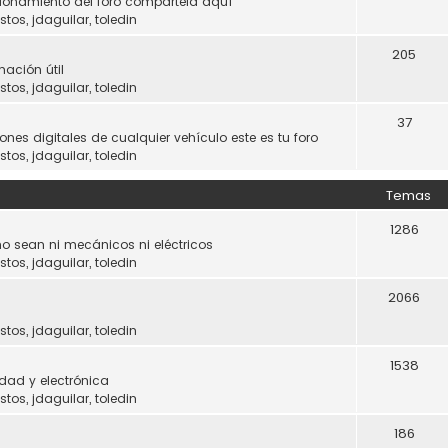
ncionamiento del foro compártela aquí
stos
,
jdaguilar
,
toledin
205
mación útil
stos
,
jdaguilar
,
toledin
37
ones digitales de cualquier vehículo este es tu foro
stos
,
jdaguilar
,
toledin
Temas
1286
o sean ni mecánicos ni eléctricos
stos
,
jdaguilar
,
toledin
2066
stos
,
jdaguilar
,
toledin
1538
dad y electrónica
stos
,
jdaguilar
,
toledin
186