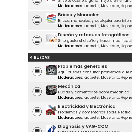
Si se te ocurre alguna mejora en el fu
Moderadores:
aapretel
,
Moverano
,
Hephe
Bricos y Manuales
Bricos, manuales, y cualquier otra infor
Moderadores:
aapretel
,
Moverano
,
Hephe
Diseño y retoques fotográficos
Si te gusta el diseño y hacer modificaci
Moderadores:
aapretel
,
Moverano
,
Hephe
4 RUEDAS
Problemas generales
Aquí puedes consultar problemas que n
Moderadores:
aapretel
,
Moverano
,
Hephe
Mecánica
Dudas y comentarios sobre mecánica
Moderadores:
aapretel
,
Moverano
,
Hephe
Electricidad y Electrónica
Problemas y comentarios sobre electrici
Moderadores:
aapretel
,
Moverano
,
Hephe
Diagnosis y VAG-COM