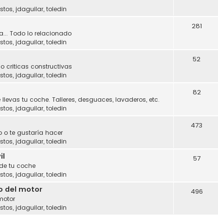
stos
,
jdaguilar
,
toledin
281
a... Todo lo relacionado
stos
,
jdaguilar
,
toledin
52
o criticas constructivas
stos
,
jdaguilar
,
toledin
82
 llevas tu coche. Talleres, desguaces, lavaderos, etc.
stos
,
jdaguilar
,
toledin
473
 o te gustaría hacer
stos
,
jdaguilar
,
toledin
il
57
 de tu coche
stos
,
jdaguilar
,
toledin
o del motor
496
motor
stos
,
jdaguilar
,
toledin