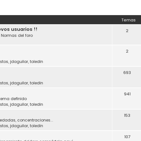
Temas
evos usuarios !!
2
. Normas del foro
2
stos
,
jdaguilar
,
toledin
693
stos
,
jdaguilar
,
toledin
941
tema definido
stos
,
jdaguilar
,
toledin
153
uedadas, concentraciones...
stos
,
jdaguilar
,
toledin
107