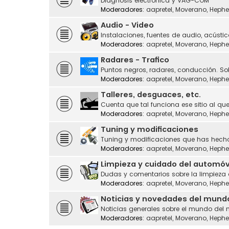
Diagnosis electrónica y VAG-COM
Moderadores:
aapretel
,
Moverano
,
Hephe
Audio - Video
Instalaciones, fuentes de audio, acústic
Moderadores:
aapretel
,
Moverano
,
Hephe
Radares - Trafico
Puntos negros, radares, conducción. Sol
Moderadores:
aapretel
,
Moverano
,
Hephe
Talleres, desguaces, etc.
Cuenta que tal funciona ese sitio al que
Moderadores:
aapretel
,
Moverano
,
Hephe
Tuning y modificaciones
Tuning y modificaciones que has hecho
Moderadores:
aapretel
,
Moverano
,
Hephe
Limpieza y cuidado del automóv
Dudas y comentarios sobre la limpieza
Moderadores:
aapretel
,
Moverano
,
Hephe
Noticias y novedades del mund
Noticias generales sobre el mundo del 
Moderadores:
aapretel
,
Moverano
,
Hephe