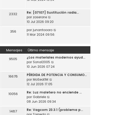
t
o
a
r
i
m
j
ú
m
e
e
Re: [07107] Sustitución radia…
l
2332
o
n
V
por
zoserone
t
m
s
e
10 Jul 2026 09:20
i
e
a
r
m
n
j
V
por
junantoooro
ú
356
o
s
e
e
11 Mar 2024 09:56
l
m
a
r
t
e
j
ú
i
n
e
l
m
Mensajes
Último mensaje
s
t
o
a
¿Los materiales modernos ayud…
i
m
9505
j
V
por
Sonal2005
m
e
e
e
10 Jun 2026 07:24
o
n
r
m
s
PÉRDIDA DE POTENCIA Y CONSUMO…
ú
e
16678
a
V
por
MoSeat1M
l
n
j
e
12 Jul 2026 17:05
t
s
e
r
i
a
Re: Luz maletero no enciende …
ú
10056
m
j
V
por
Gabriele
l
o
e
e
08 Jun 2026 09:34
t
m
r
i
e
Re: Vagcom 23.3.1 (problema p…
ú
1487
m
n
V
por
Torpedo