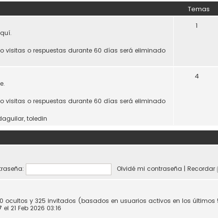
Temas
1
quí.
do visitas o respuestas durante 60 días será eliminado
4
e.
do visitas o respuestas durante 60 días será eliminado
daguilar
,
toledin
raseña:
Olvidé mi contraseña
|
Recordar
 0 ocultos y 325 invitados (basados en usuarios activos en los últimos
7
el 21 Feb 2026 03:16