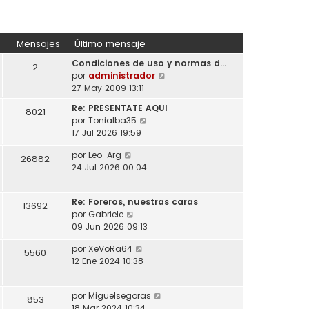
Mensajes
Último mensaje
Condiciones de uso y normas d…
2
V
por
administrador
e
27 May 2009 13:11
r
Re: PRESENTATE AQUI
8021
ú
V
por
Tonialba35
l
e
17 Jul 2026 19:59
t
r
i
V
por
Leo-Arg
ú
26882
m
e
24 Jul 2026 00:04
l
o
r
t
m
ú
i
e
Re: Foreros, nuestras caras
l
13692
m
n
V
por
Gabriele
t
o
s
e
09 Jun 2026 09:13
i
m
a
r
m
e
V
por
XeVoRa64
j
ú
5560
o
n
e
12 Ene 2024 10:38
e
l
m
s
r
t
e
a
ú
i
n
j
V
por
Miguelsegoras
l
853
m
s
e
e
18 Mar 2024 10:34