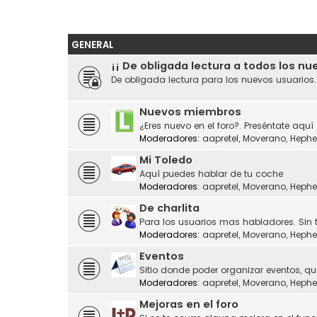
GENERAL
¡¡ De obligada lectura a todos los nu
De obligada lectura para los nuevos usuarios
Nuevos miembros
¿Eres nuevo en el foro?. Preséntate aquí
Moderadores:
aapretel
,
Moverano
,
Hephe
Mi Toledo
Aquí puedes hablar de tu coche
Moderadores:
aapretel
,
Moverano
,
Hephe
De charlita
Para los usuarios mas habladores. Sin 
Moderadores:
aapretel
,
Moverano
,
Hephe
Eventos
Sitio donde poder organizar eventos, q
Moderadores:
aapretel
,
Moverano
,
Hephe
Mejoras en el foro