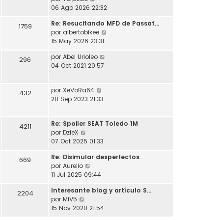
l
o
s
e
06 Ago 2026 22:32
t
m
a
r
i
e
j
Re: Resucitando MFD de Passat…
ú
1759
m
n
e
V
por
albertobikee
l
o
s
e
15 May 2026 23:31
t
m
a
r
i
e
j
V
por
Abel Urioleo
ú
296
m
n
e
e
04 Oct 2021 20:57
l
o
s
r
t
m
a
ú
i
e
j
V
por
XeVoRa64
l
432
m
n
e
e
20 Sep 2023 21:33
t
o
s
r
i
m
a
ú
m
e
j
Re: Spoiler SEAT Toledo 1M
l
4211
o
n
e
V
por
DzieX
t
m
s
e
07 Oct 2025 01:33
i
e
a
r
m
n
j
Re: Disimular desperfectos
ú
669
o
s
e
V
por
Aurelio
l
m
a
e
11 Jul 2025 09:44
t
e
j
r
i
n
e
Interesante blog y artículo S…
ú
2204
m
s
V
por
MiV5
l
o
a
e
15 Nov 2020 21:54
t
m
j
r
i