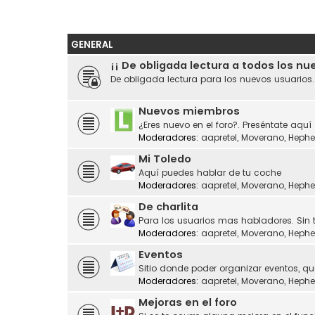
GENERAL
¡¡ De obligada lectura a todos los nu
De obligada lectura para los nuevos usuarios
Nuevos miembros
¿Eres nuevo en el foro?. Preséntate aquí
Moderadores:
aapretel
,
Moverano
,
Hephe
Mi Toledo
Aquí puedes hablar de tu coche
Moderadores:
aapretel
,
Moverano
,
Hephe
De charlita
Para los usuarios mas habladores. Sin 
Moderadores:
aapretel
,
Moverano
,
Hephe
Eventos
Sitio donde poder organizar eventos, q
Moderadores:
aapretel
,
Moverano
,
Hephe
Mejoras en el foro