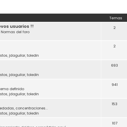
Temas
evos usuarios !!
2
. Normas del foro
2
stos
,
jdaguilar
,
toledin
693
stos
,
jdaguilar
,
toledin
941
tema definido
stos
,
jdaguilar
,
toledin
153
uedadas, concentraciones...
stos
,
jdaguilar
,
toledin
107