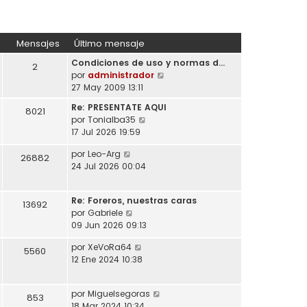
Mensajes
Último mensaje
Condiciones de uso y normas d…
2
V
por
administrador
e
27 May 2009 13:11
r
Re: PRESENTATE AQUI
8021
ú
V
por
Tonialba35
l
e
17 Jul 2026 19:59
t
r
i
V
por
Leo-Arg
ú
26882
m
e
24 Jul 2026 00:04
l
o
r
t
m
ú
i
e
Re: Foreros, nuestras caras
l
13692
m
n
V
por
Gabriele
t
o
s
e
09 Jun 2026 09:13
i
m
a
r
m
e
V
por
XeVoRa64
j
ú
5560
o
n
e
12 Ene 2024 10:38
e
l
m
s
r
t
e
a
ú
i
n
j
V
por
Miguelsegoras
l
853
m
s
e
e
18 Mar 2024 10:34