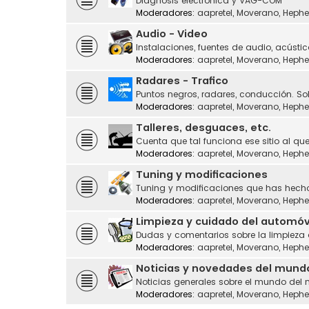
Diagnosis electrónica y VAG-COM
Moderadores:
aapretel
,
Moverano
,
Hephe
Audio - Video
Instalaciones, fuentes de audio, acústic
Moderadores:
aapretel
,
Moverano
,
Hephe
Radares - Trafico
Puntos negros, radares, conducción. Sol
Moderadores:
aapretel
,
Moverano
,
Hephe
Talleres, desguaces, etc.
Cuenta que tal funciona ese sitio al que
Moderadores:
aapretel
,
Moverano
,
Hephe
Tuning y modificaciones
Tuning y modificaciones que has hecho
Moderadores:
aapretel
,
Moverano
,
Hephe
Limpieza y cuidado del automóv
Dudas y comentarios sobre la limpieza
Moderadores:
aapretel
,
Moverano
,
Hephe
Noticias y novedades del mund
Noticias generales sobre el mundo del 
Moderadores:
aapretel
,
Moverano
,
Hephe