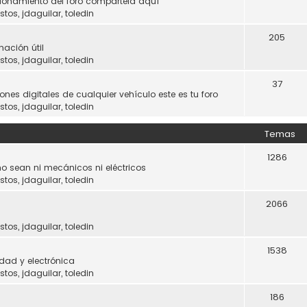
ncionamiento del foro compártela aquí
stos
,
jdaguilar
,
toledin
205
mación útil
stos
,
jdaguilar
,
toledin
37
ones digitales de cualquier vehículo este es tu foro
stos
,
jdaguilar
,
toledin
Temas
1286
o sean ni mecánicos ni eléctricos
stos
,
jdaguilar
,
toledin
2066
stos
,
jdaguilar
,
toledin
1538
dad y electrónica
stos
,
jdaguilar
,
toledin
186