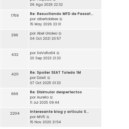
l
o
s
e
06 Ago 2026 22:32
t
m
a
r
i
e
j
Re: Resucitando MFD de Passat…
ú
1759
m
n
e
V
por
albertobikee
l
o
s
e
15 May 2026 23:31
t
m
a
r
i
e
j
V
por
Abel Urioleo
ú
296
m
n
e
e
04 Oct 2021 20:57
l
o
s
r
t
m
a
ú
i
e
j
V
por
XeVoRa64
l
432
m
n
e
e
20 Sep 2023 21:33
t
o
s
r
i
m
a
ú
m
e
j
Re: Spoiler SEAT Toledo 1M
l
4211
o
n
e
V
por
DzieX
t
m
s
e
07 Oct 2025 01:33
i
e
a
r
m
n
j
Re: Disimular desperfectos
ú
669
o
s
e
V
por
Aurelio
l
m
a
e
11 Jul 2025 09:44
t
e
j
r
i
n
e
Interesante blog y artículo S…
ú
2204
m
s
V
por
MiV5
l
o
a
e
15 Nov 2020 21:54
t
m
j
r
i