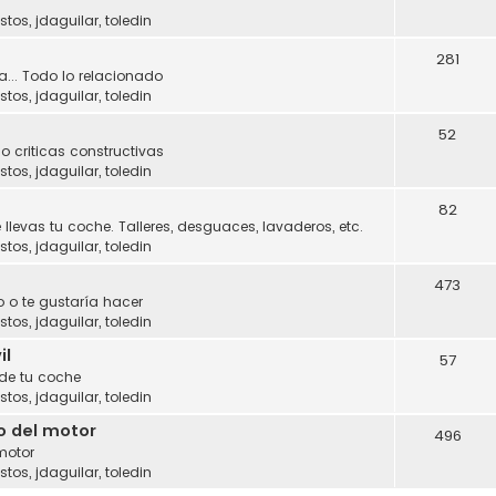
stos
,
jdaguilar
,
toledin
281
a... Todo lo relacionado
stos
,
jdaguilar
,
toledin
52
o criticas constructivas
stos
,
jdaguilar
,
toledin
82
 llevas tu coche. Talleres, desguaces, lavaderos, etc.
stos
,
jdaguilar
,
toledin
473
 o te gustaría hacer
stos
,
jdaguilar
,
toledin
il
57
 de tu coche
stos
,
jdaguilar
,
toledin
o del motor
496
motor
stos
,
jdaguilar
,
toledin