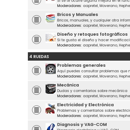
Si se te ocurre alguna mejora en el fu
Moderadores:
aapretel
,
Moverano
,
Hephe
Bricos y Manuales
Bricos, manuales, y cualquier otra infor
Moderadores:
aapretel
,
Moverano
,
Hephe
Diseño y retoques fotográficos
Si te gusta el diseño y hacer modificaci
Moderadores:
aapretel
,
Moverano
,
Hephe
4 RUEDAS
Problemas generales
Aquí puedes consultar problemas que n
Moderadores:
aapretel
,
Moverano
,
Hephe
Mecánica
Dudas y comentarios sobre mecánica
Moderadores:
aapretel
,
Moverano
,
Hephe
Electricidad y Electrónica
Problemas y comentarios sobre electrici
Moderadores:
aapretel
,
Moverano
,
Hephe
Diagnosis y VAG-COM