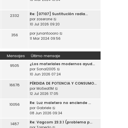
t
o
a
r
i
m
j
ú
m
e
e
Re: [07107] Sustitución radia…
l
2332
o
n
V
por
zoserone
t
m
s
e
10 Jul 2026 09:20
i
e
a
r
m
n
j
V
por
junantoooro
ú
356
o
s
e
e
11 Mar 2024 09:56
l
m
a
r
t
e
j
ú
i
n
e
l
m
Mensajes
Último mensaje
s
t
o
a
¿Los materiales modernos ayud…
i
m
9505
j
V
por
Sonal2005
m
e
e
e
10 Jun 2026 07:24
o
n
r
m
s
PÉRDIDA DE POTENCIA Y CONSUMO…
ú
e
16678
a
V
por
MoSeat1M
l
n
j
e
12 Jul 2026 17:05
t
s
e
r
i
a
Re: Luz maletero no enciende …
ú
10056
m
j
V
por
Gabriele
l
o
e
e
08 Jun 2026 09:34
t
m
r
i
e
Re: Vagcom 23.3.1 (problema p…
ú
1487
m
n
V
por
Torpedo