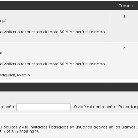
Temas
1
quí.
do visitas o respuestas durante 60 días será eliminado
4
e.
do visitas o respuestas durante 60 días será eliminado
daguilar
,
toledin
raseña:
Olvidé mi contraseña
|
Recordar
 0 ocultos y 418 invitados (basados en usuarios activos en los últimos
7
el 21 Feb 2026 03:16