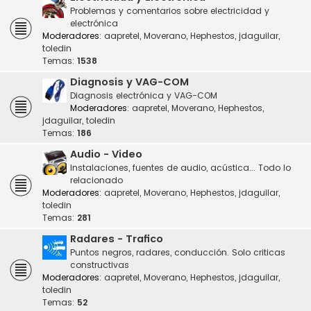
Problemas y comentarios sobre electricidad y
electrónica
Moderadores:
aapretel
,
Moverano
,
Hephestos
,
jdaguilar
,
toledin
Temas:
1538
Diagnosis y VAG-COM
Diagnosis electrónica y VAG-COM
Moderadores:
aapretel
,
Moverano
,
Hephestos
,
jdaguilar
,
toledin
Temas:
186
Audio - Video
Instalaciones, fuentes de audio, acústica... Todo lo
relacionado
Moderadores:
aapretel
,
Moverano
,
Hephestos
,
jdaguilar
,
toledin
Temas:
281
Radares - Trafico
Puntos negros, radares, conducción. Solo criticas
constructivas
Moderadores:
aapretel
,
Moverano
,
Hephestos
,
jdaguilar
,
toledin
Temas:
52