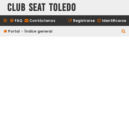
Club Seat Toledo
FAQ
Contáctenos
Registrarse
Identificarse
B
Portal
Índice general
u
s
c
a
r