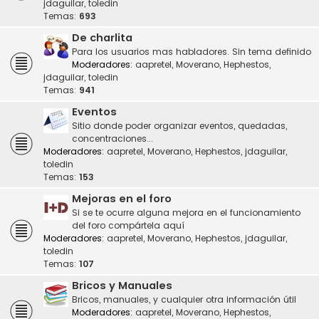
jdaguilar
,
toledin
Temas:
693
De charlita
Para los usuarios mas habladores. Sin tema definido
Moderadores:
aapretel
,
Moverano
,
Hephestos
,
jdaguilar
,
toledin
Temas:
941
Eventos
Sitio donde poder organizar eventos, quedadas,
concentraciones...
Moderadores:
aapretel
,
Moverano
,
Hephestos
,
jdaguilar
,
toledin
Temas:
153
Mejoras en el foro
Si se te ocurre alguna mejora en el funcionamiento
del foro compártela aquí
Moderadores:
aapretel
,
Moverano
,
Hephestos
,
jdaguilar
,
toledin
Temas:
107
Bricos y Manuales
Bricos, manuales, y cualquier otra información útil
Moderadores:
aapretel
,
Moverano
,
Hephestos
,