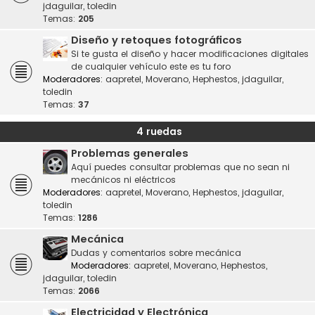
jdaguilar
,
toledin
Temas:
205
Diseño y retoques fotográficos
Si te gusta el diseño y hacer modificaciones digitales
de cualquier vehículo este es tu foro
Moderadores:
aapretel
,
Moverano
,
Hephestos
,
jdaguilar
,
toledin
Temas:
37
4 ruedas
Problemas generales
Aquí puedes consultar problemas que no sean ni
mecánicos ni eléctricos
Moderadores:
aapretel
,
Moverano
,
Hephestos
,
jdaguilar
,
toledin
Temas:
1286
Mecánica
Dudas y comentarios sobre mecánica
Moderadores:
aapretel
,
Moverano
,
Hephestos
,
jdaguilar
,
toledin
Temas:
2066
Electricidad y Electrónica