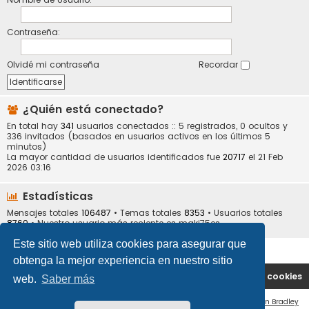
Contraseña:
Olvidé mi contraseña
Recordar
¿Quién está conectado?
En total hay
341
usuarios conectados :: 5 registrados, 0 ocultos y
336 invitados (basados en usuarios activos en los últimos 5
minutos)
La mayor cantidad de usuarios identificados fue
20717
el 21 Feb
2026 03:16
Estadísticas
Mensajes totales
106487
• Temas totales
8353
• Usuarios totales
8769
• Nuestro usuario más reciente es
maki75es
Este sitio web utiliza cookies para asegurar que
obtenga la mejor experiencia en nuestro sitio
Portal
Índice general
Contáctenos
Borrar cookies
web.
Saber más
Flat Style by
Ian Bradley