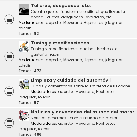
Talleres, desguaces, etc.
Cuenta que tal funciona ese sitio al que llevas tu
coche. Talleres, desguaces, lavaderos, etc.
Moderadores:
aapretel
,
Moverano
,
Hephestos
,
jdaguilar
,
toledin
Temas:
82
Tuning y modificaciones
Tuning y modificaciones que has hecho o te
gustaría hacer
Moderadores:
aapretel
,
Moverano
,
Hephestos
,
jdaguilar
,
toledin
Temas:
473
Limpieza y cuidado del automóvil
Dudas y comentarios sobre la limpieza de tu coche
Moderadores:
aapretel
,
Moverano
,
Hephestos
,
jdaguilar
,
toledin
Temas:
57
Noticias y novedades del mundo del motor
Noticias generales sobre el mundo del motor
Moderadores:
aapretel
,
Moverano
,
Hephestos
,
jdaguilar
,
toledin
Temas:
496