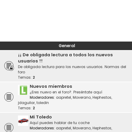
General
¡¡ De obligada lectura a todos los nuevos
usuarios !!
De obligada lectura para los nuevos usuarios. Normas del
foro
Temas:
2
Nuevos miembros
¿Eres nuevo en el foro?. Preséntate aquí
Moderadores:
aapretel
,
Moverano
,
Hephestos
,
jdaguilar
,
toledin
Temas:
2
Mi Toledo
Aquí puedes hablar de tu coche
Moderadores:
aapretel
,
Moverano
,
Hephestos
,