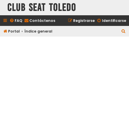
Club Seat Toledo
FAQ
Contáctenos
Registrarse
Identificarse
B
Portal
Índice general
u
s
c
a
r