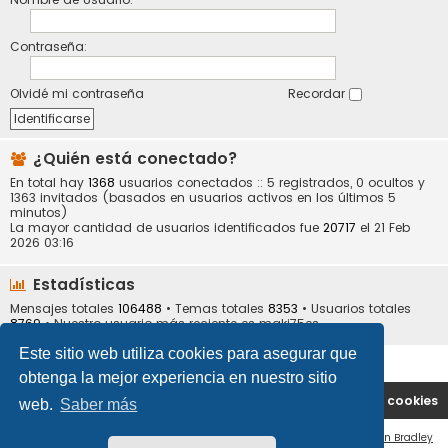
Contraseña:
Olvidé mi contraseña
Recordar
¿Quién está conectado?
En total hay
1368
usuarios conectados :: 5 registrados, 0 ocultos y
1363 invitados (basados en usuarios activos en los últimos 5
minutos)
La mayor cantidad de usuarios identificados fue
20717
el 21 Feb
2026 03:16
Estadísticas
Mensajes totales
106488
• Temas totales
8353
• Usuarios totales
8769
• Nuestro usuario más reciente es
maki75es
Este sitio web utiliza cookies para asegurar que
obtenga la mejor experiencia en nuestro sitio
Portal
Índice general
Contáctenos
Borrar cookies
web.
Saber más
Flat Style by
Ian Bradley