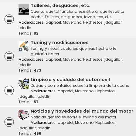
Talleres, desguaces, etc.
Cuenta que tal funciona ese sitio al que llevas tu
coche. Talleres, desguaces, lavaderos, etc.
Moderadores:
aapretel
,
Moverano
,
Hephestos
,
jdaguilar
,
toledin
Temas:
82
Tuning y modificaciones
Tuning y modificaciones que has hecho o te
gustaría hacer
Moderadores:
aapretel
,
Moverano
,
Hephestos
,
jdaguilar
,
toledin
Temas:
473
Limpieza y cuidado del automóvil
Dudas y comentarios sobre la limpieza de tu coche
Moderadores:
aapretel
,
Moverano
,
Hephestos
,
jdaguilar
,
toledin
Temas:
57
Noticias y novedades del mundo del motor
Noticias generales sobre el mundo del motor
Moderadores:
aapretel
,
Moverano
,
Hephestos
,
jdaguilar
,
toledin
Temas:
496