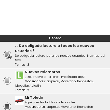
General
¡¡ De obligada lectura a todos los nuevos
usuarios !!
De obligada lectura para los nuevos usuarios. Normas del
foro
Temas:
2
Nuevos miembros
¿Eres nuevo en el foro?. Preséntate aquí
Moderadores:
aapretel
,
Moverano
,
Hephestos
,
jdaguilar
,
toledin
Temas:
2
Mi Toledo
Aquí puedes hablar de tu coche
Moderadores:
aapretel
,
Moverano
,
Hephestos
,