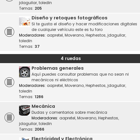
jdaguilar
,
toledin
Temas:
205
Diseño y retoques fotográficos
Si te gusta el diseño y hacer modificaciones digitales
de cualquier vehículo este es tu foro
Moderadores:
aapretel
,
Moverano
,
Hephestos
,
jdaguilar
,
toledin
Temas:
37
4 ruedas
Problemas generales
Aquí puedes consultar problemas que no sean ni
mecánicos ni eléctricos
Moderadores:
aapretel
,
Moverano
,
Hephestos
,
jdaguilar
,
toledin
Temas:
1286
Mecánica
Dudas y comentarios sobre mecánica
Moderadores:
aapretel
,
Moverano
,
Hephestos
,
jdaguilar
,
toledin
Temas:
2066
Electricidad y Electrónica