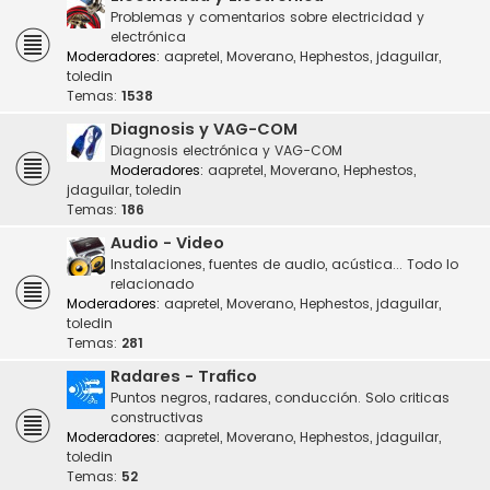
Problemas y comentarios sobre electricidad y
electrónica
Moderadores:
aapretel
,
Moverano
,
Hephestos
,
jdaguilar
,
toledin
Temas:
1538
Diagnosis y VAG-COM
Diagnosis electrónica y VAG-COM
Moderadores:
aapretel
,
Moverano
,
Hephestos
,
jdaguilar
,
toledin
Temas:
186
Audio - Video
Instalaciones, fuentes de audio, acústica... Todo lo
relacionado
Moderadores:
aapretel
,
Moverano
,
Hephestos
,
jdaguilar
,
toledin
Temas:
281
Radares - Trafico
Puntos negros, radares, conducción. Solo criticas
constructivas
Moderadores:
aapretel
,
Moverano
,
Hephestos
,
jdaguilar
,
toledin
Temas:
52