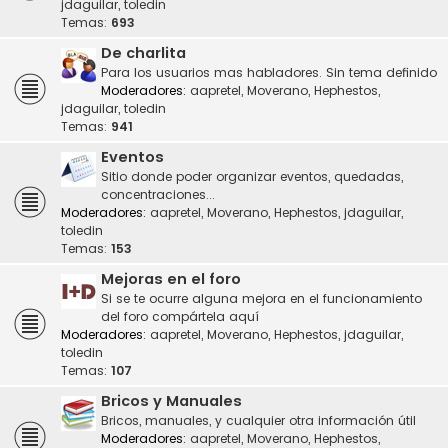
jdaguilar
,
toledin
Temas:
693
De charlita
Para los usuarios mas habladores. Sin tema definido
Moderadores:
aapretel
,
Moverano
,
Hephestos
,
jdaguilar
,
toledin
Temas:
941
Eventos
Sitio donde poder organizar eventos, quedadas,
concentraciones...
Moderadores:
aapretel
,
Moverano
,
Hephestos
,
jdaguilar
,
toledin
Temas:
153
Mejoras en el foro
Si se te ocurre alguna mejora en el funcionamiento
del foro compártela aquí
Moderadores:
aapretel
,
Moverano
,
Hephestos
,
jdaguilar
,
toledin
Temas:
107
Bricos y Manuales
Bricos, manuales, y cualquier otra información útil
Moderadores:
aapretel
,
Moverano
,
Hephestos
,