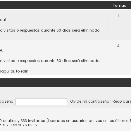
Temas
1
quí.
do visitas o respuestas durante 60 días será eliminado
4
e.
do visitas o respuestas durante 60 días será eliminado
daguilar
,
toledin
raseña:
Olvidé mi contraseña
|
Recordar
 0 ocultos y 333 invitados (basados en usuarios activos en los últimos
7
el 21 Feb 2026 03:16