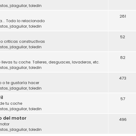
stos
,
jdaguilar
,
toledin
281
a... Todo lo relacionado
stos
,
jdaguilar
,
toledin
52
o criticas constructivas
stos
,
jdaguilar
,
toledin
82
 llevas tu coche. Talleres, desguaces, lavaderos, etc.
stos
,
jdaguilar
,
toledin
473
 o te gustaría hacer
stos
,
jdaguilar
,
toledin
il
57
 de tu coche
stos
,
jdaguilar
,
toledin
o del motor
496
motor
stos
,
jdaguilar
,
toledin