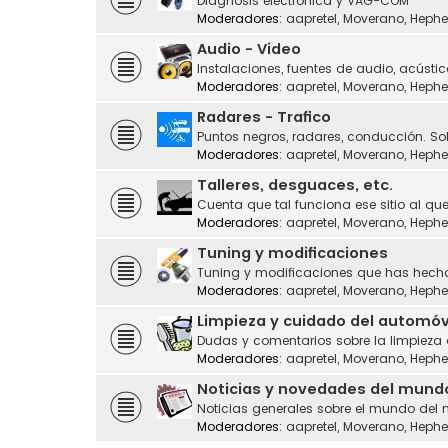
Diagnosis electrónica y VAG-COM
Moderadores:
aapretel
,
Moverano
,
Hephe
Audio - Video
Instalaciones, fuentes de audio, acústic
Moderadores:
aapretel
,
Moverano
,
Hephe
Radares - Trafico
Puntos negros, radares, conducción. Sol
Moderadores:
aapretel
,
Moverano
,
Hephe
Talleres, desguaces, etc.
Cuenta que tal funciona ese sitio al que
Moderadores:
aapretel
,
Moverano
,
Hephe
Tuning y modificaciones
Tuning y modificaciones que has hecho
Moderadores:
aapretel
,
Moverano
,
Hephe
Limpieza y cuidado del automóv
Dudas y comentarios sobre la limpieza
Moderadores:
aapretel
,
Moverano
,
Hephe
Noticias y novedades del mund
Noticias generales sobre el mundo del 
Moderadores:
aapretel
,
Moverano
,
Hephe