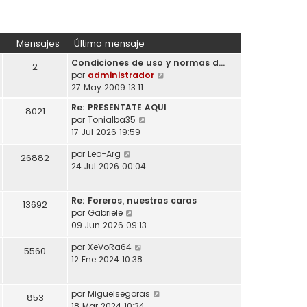
Mensajes
Último mensaje
Condiciones de uso y normas d…
2
V
por
administrador
e
27 May 2009 13:11
r
Re: PRESENTATE AQUI
8021
ú
V
por
Tonialba35
l
e
17 Jul 2026 19:59
t
r
i
V
por
Leo-Arg
ú
26882
m
e
24 Jul 2026 00:04
l
o
r
t
m
ú
i
e
Re: Foreros, nuestras caras
l
13692
m
n
V
por
Gabriele
t
o
s
e
09 Jun 2026 09:13
i
m
a
r
m
e
V
por
XeVoRa64
j
ú
5560
o
n
e
12 Ene 2024 10:38
e
l
m
s
r
t
e
a
ú
i
n
j
V
por
Miguelsegoras
l
853
m
s
e
e
18 Mar 2024 10:34