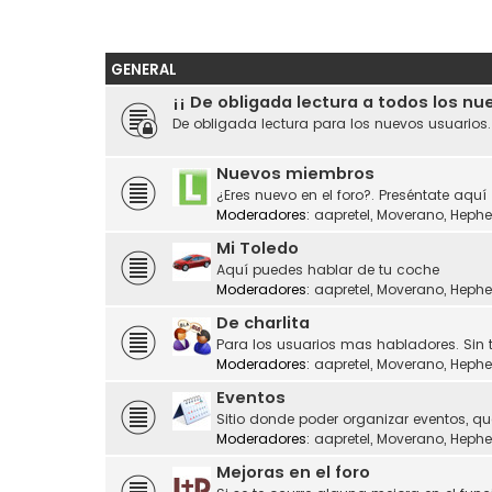
GENERAL
¡¡ De obligada lectura a todos los nu
De obligada lectura para los nuevos usuarios
Nuevos miembros
¿Eres nuevo en el foro?. Preséntate aquí
Moderadores:
aapretel
,
Moverano
,
Hephe
Mi Toledo
Aquí puedes hablar de tu coche
Moderadores:
aapretel
,
Moverano
,
Hephe
De charlita
Para los usuarios mas habladores. Sin 
Moderadores:
aapretel
,
Moverano
,
Hephe
Eventos
Sitio donde poder organizar eventos, q
Moderadores:
aapretel
,
Moverano
,
Hephe
Mejoras en el foro