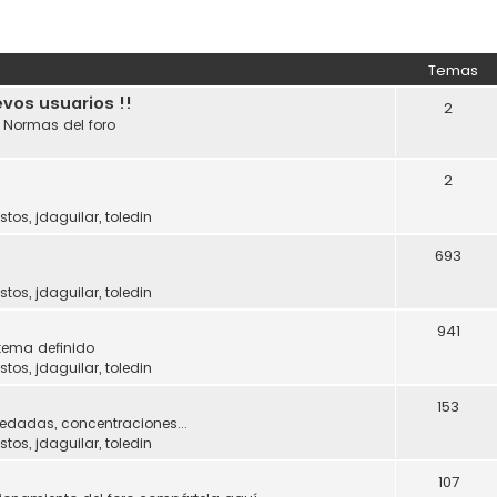
Temas
evos usuarios !!
2
. Normas del foro
2
stos
,
jdaguilar
,
toledin
693
stos
,
jdaguilar
,
toledin
941
tema definido
stos
,
jdaguilar
,
toledin
153
uedadas, concentraciones...
stos
,
jdaguilar
,
toledin
107