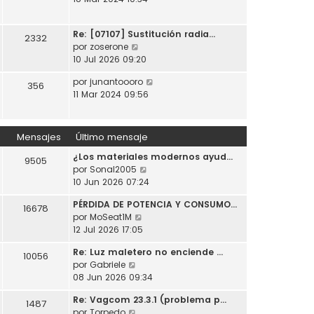
t
o
a
r
i
m
j
ú
m
e
e
Re: [07107] Sustitución radia…
l
2332
o
n
V
por
zoserone
t
m
s
e
10 Jul 2026 09:20
i
e
a
r
m
n
j
V
por
junantoooro
ú
356
o
s
e
e
11 Mar 2024 09:56
l
m
a
r
t
e
j
ú
i
n
e
l
m
Mensajes
Último mensaje
s
t
o
a
¿Los materiales modernos ayud…
i
m
9505
j
V
por
Sonal2005
m
e
e
e
10 Jun 2026 07:24
o
n
r
m
s
PÉRDIDA DE POTENCIA Y CONSUMO…
ú
e
16678
a
V
por
MoSeat1M
l
n
j
e
12 Jul 2026 17:05
t
s
e
r
i
a
Re: Luz maletero no enciende …
ú
10056
m
j
V
por
Gabriele
l
o
e
e
08 Jun 2026 09:34
t
m
r
i
e
Re: Vagcom 23.3.1 (problema p…
ú
1487
m
n
V
por
Torpedo