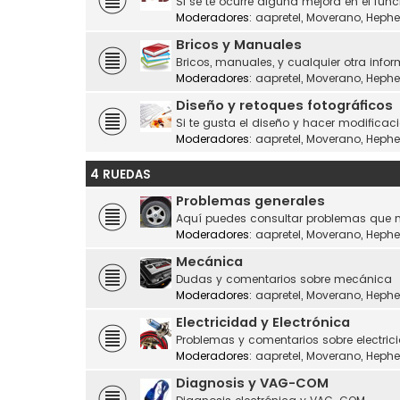
Si se te ocurre alguna mejora en el fu
Moderadores:
aapretel
,
Moverano
,
Hephe
Bricos y Manuales
Bricos, manuales, y cualquier otra infor
Moderadores:
aapretel
,
Moverano
,
Hephe
Diseño y retoques fotográficos
Si te gusta el diseño y hacer modificaci
Moderadores:
aapretel
,
Moverano
,
Hephe
4 RUEDAS
Problemas generales
Aquí puedes consultar problemas que n
Moderadores:
aapretel
,
Moverano
,
Hephe
Mecánica
Dudas y comentarios sobre mecánica
Moderadores:
aapretel
,
Moverano
,
Hephe
Electricidad y Electrónica
Problemas y comentarios sobre electrici
Moderadores:
aapretel
,
Moverano
,
Hephe
Diagnosis y VAG-COM