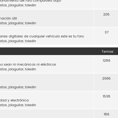
ncionamiento del foro compártela aquí
stos
,
jdaguilar
,
toledin
205
mación útil
stos
,
jdaguilar
,
toledin
37
ones digitales de cualquier vehículo este es tu foro
stos
,
jdaguilar
,
toledin
Temas
1286
o sean ni mecánicos ni eléctricos
stos
,
jdaguilar
,
toledin
2066
stos
,
jdaguilar
,
toledin
1538
dad y electrónica
stos
,
jdaguilar
,
toledin
186