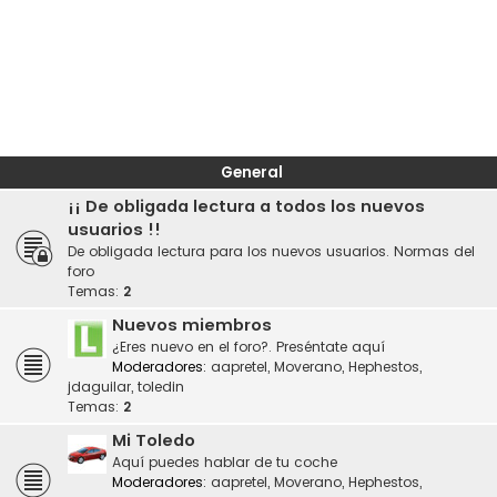
General
¡¡ De obligada lectura a todos los nuevos
usuarios !!
De obligada lectura para los nuevos usuarios. Normas del
foro
Temas:
2
Nuevos miembros
¿Eres nuevo en el foro?. Preséntate aquí
Moderadores:
aapretel
,
Moverano
,
Hephestos
,
jdaguilar
,
toledin
Temas:
2
Mi Toledo
Aquí puedes hablar de tu coche
Moderadores:
aapretel
,
Moverano
,
Hephestos
,