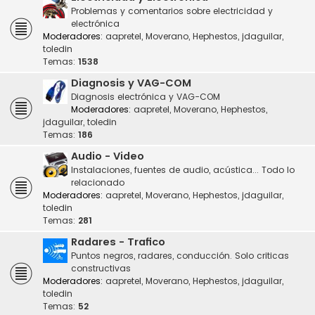
Problemas y comentarios sobre electricidad y
electrónica
Moderadores:
aapretel
,
Moverano
,
Hephestos
,
jdaguilar
,
toledin
Temas:
1538
Diagnosis y VAG-COM
Diagnosis electrónica y VAG-COM
Moderadores:
aapretel
,
Moverano
,
Hephestos
,
jdaguilar
,
toledin
Temas:
186
Audio - Video
Instalaciones, fuentes de audio, acústica... Todo lo
relacionado
Moderadores:
aapretel
,
Moverano
,
Hephestos
,
jdaguilar
,
toledin
Temas:
281
Radares - Trafico
Puntos negros, radares, conducción. Solo criticas
constructivas
Moderadores:
aapretel
,
Moverano
,
Hephestos
,
jdaguilar
,
toledin
Temas:
52