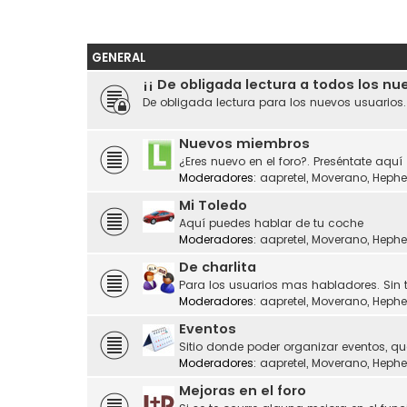
GENERAL
¡¡ De obligada lectura a todos los nu
De obligada lectura para los nuevos usuarios
Nuevos miembros
¿Eres nuevo en el foro?. Preséntate aquí
Moderadores:
aapretel
,
Moverano
,
Hephe
Mi Toledo
Aquí puedes hablar de tu coche
Moderadores:
aapretel
,
Moverano
,
Hephe
De charlita
Para los usuarios mas habladores. Sin 
Moderadores:
aapretel
,
Moverano
,
Hephe
Eventos
Sitio donde poder organizar eventos, q
Moderadores:
aapretel
,
Moverano
,
Hephe
Mejoras en el foro