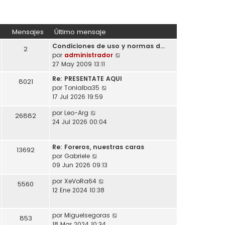
Mensajes
Último mensaje
Condiciones de uso y normas d…
2
V
por
administrador
e
27 May 2009 13:11
r
Re: PRESENTATE AQUI
8021
ú
V
por
Tonialba35
l
e
17 Jul 2026 19:59
t
r
i
V
por
Leo-Arg
ú
26882
m
e
24 Jul 2026 00:04
l
o
r
t
m
ú
i
e
Re: Foreros, nuestras caras
l
13692
m
n
V
por
Gabriele
t
o
s
e
09 Jun 2026 09:13
i
m
a
r
m
e
V
por
XeVoRa64
j
ú
5560
o
n
e
12 Ene 2024 10:38
e
l
m
s
r
t
e
a
ú
i
n
j
V
por
Miguelsegoras
l
853
m
s
e
e
18 Mar 2024 10:34