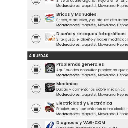
Si se te ocurre alguna mejora en el fu
Moderadores:
aapretel
,
Moverano
,
Hephe
Bricos y Manuales
Bricos, manuales, y cualquier otra infor
Moderadores:
aapretel
,
Moverano
,
Hephe
Diseño y retoques fotográficos
Si te gusta el diseño y hacer modificaci
Moderadores:
aapretel
,
Moverano
,
Hephe
4 RUEDAS
Problemas generales
Aquí puedes consultar problemas que n
Moderadores:
aapretel
,
Moverano
,
Hephe
Mecánica
Dudas y comentarios sobre mecánica
Moderadores:
aapretel
,
Moverano
,
Hephe
Electricidad y Electrónica
Problemas y comentarios sobre electrici
Moderadores:
aapretel
,
Moverano
,
Hephe
Diagnosis y VAG-COM