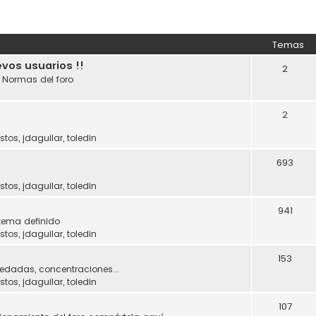
Temas
evos usuarios !!
2
. Normas del foro
2
stos
,
jdaguilar
,
toledin
693
stos
,
jdaguilar
,
toledin
941
tema definido
stos
,
jdaguilar
,
toledin
153
uedadas, concentraciones...
stos
,
jdaguilar
,
toledin
107