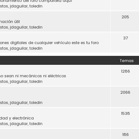
ncionamiento del foro compártela aquí
stos
,
jdaguilar
,
toledin
205
mación útil
stos
,
jdaguilar
,
toledin
37
ones digitales de cualquier vehículo este es tu foro
stos
,
jdaguilar
,
toledin
Temas
1286
o sean ni mecánicos ni eléctricos
stos
,
jdaguilar
,
toledin
2066
stos
,
jdaguilar
,
toledin
1538
dad y electrónica
stos
,
jdaguilar
,
toledin
186