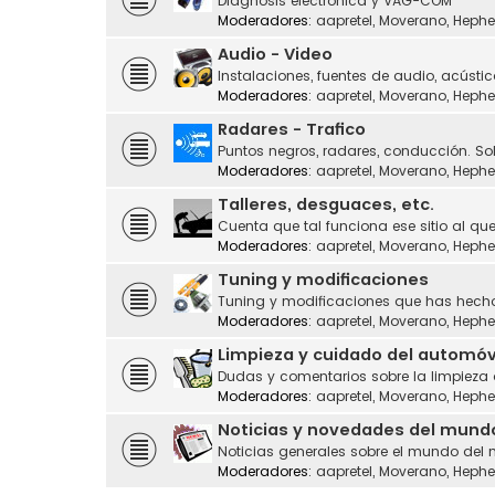
Diagnosis electrónica y VAG-COM
Moderadores:
aapretel
,
Moverano
,
Hephe
Audio - Video
Instalaciones, fuentes de audio, acústic
Moderadores:
aapretel
,
Moverano
,
Hephe
Radares - Trafico
Puntos negros, radares, conducción. Sol
Moderadores:
aapretel
,
Moverano
,
Hephe
Talleres, desguaces, etc.
Cuenta que tal funciona ese sitio al que
Moderadores:
aapretel
,
Moverano
,
Hephe
Tuning y modificaciones
Tuning y modificaciones que has hecho
Moderadores:
aapretel
,
Moverano
,
Hephe
Limpieza y cuidado del automóv
Dudas y comentarios sobre la limpieza
Moderadores:
aapretel
,
Moverano
,
Hephe
Noticias y novedades del mund
Noticias generales sobre el mundo del 
Moderadores:
aapretel
,
Moverano
,
Hephe