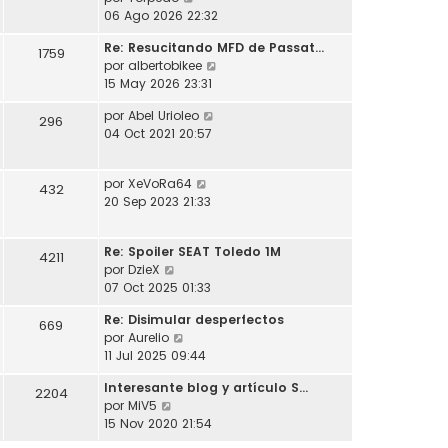
l
o
s
e
06 Ago 2026 22:32
t
m
a
r
i
e
j
Re: Resucitando MFD de Passat…
ú
1759
m
n
e
V
por
albertobikee
l
o
s
e
15 May 2026 23:31
t
m
a
r
i
e
j
V
por
Abel Urioleo
ú
296
m
n
e
e
04 Oct 2021 20:57
l
o
s
r
t
m
a
ú
i
e
j
V
por
XeVoRa64
l
432
m
n
e
e
20 Sep 2023 21:33
t
o
s
r
i
m
a
ú
m
e
j
Re: Spoiler SEAT Toledo 1M
l
4211
o
n
e
V
por
DzieX
t
m
s
e
07 Oct 2025 01:33
i
e
a
r
m
n
j
Re: Disimular desperfectos
ú
669
o
s
e
V
por
Aurelio
l
m
a
e
11 Jul 2025 09:44
t
e
j
r
i
n
e
Interesante blog y artículo S…
ú
2204
m
s
V
por
MiV5
l
o
a
e
15 Nov 2020 21:54
t
m
j
r
i