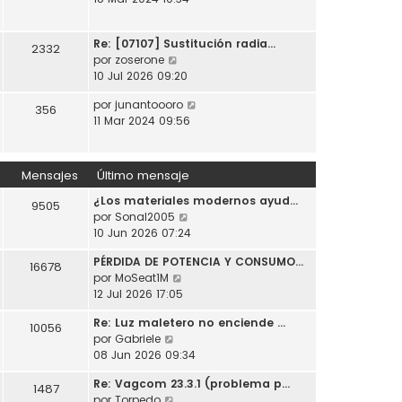
t
o
a
r
i
m
j
ú
m
e
e
Re: [07107] Sustitución radia…
l
2332
o
n
V
por
zoserone
t
m
s
e
10 Jul 2026 09:20
i
e
a
r
m
n
j
V
por
junantoooro
ú
356
o
s
e
e
11 Mar 2024 09:56
l
m
a
r
t
e
j
ú
i
n
e
l
m
Mensajes
Último mensaje
s
t
o
a
¿Los materiales modernos ayud…
i
m
9505
j
V
por
Sonal2005
m
e
e
e
10 Jun 2026 07:24
o
n
r
m
s
PÉRDIDA DE POTENCIA Y CONSUMO…
ú
e
16678
a
V
por
MoSeat1M
l
n
j
e
12 Jul 2026 17:05
t
s
e
r
i
a
Re: Luz maletero no enciende …
ú
10056
m
j
V
por
Gabriele
l
o
e
e
08 Jun 2026 09:34
t
m
r
i
e
Re: Vagcom 23.3.1 (problema p…
ú
1487
m
n
V
por
Torpedo