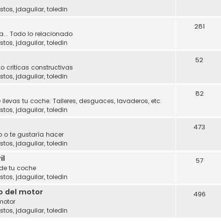
stos
,
jdaguilar
,
toledin
281
a... Todo lo relacionado
stos
,
jdaguilar
,
toledin
52
o criticas constructivas
stos
,
jdaguilar
,
toledin
82
 llevas tu coche. Talleres, desguaces, lavaderos, etc.
stos
,
jdaguilar
,
toledin
473
 o te gustaría hacer
stos
,
jdaguilar
,
toledin
il
57
 de tu coche
stos
,
jdaguilar
,
toledin
o del motor
496
motor
stos
,
jdaguilar
,
toledin