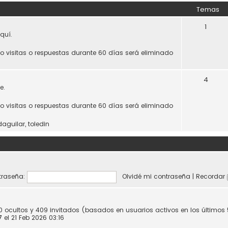
Temas
1
quí.
do visitas o respuestas durante 60 días será eliminado
4
e.
do visitas o respuestas durante 60 días será eliminado
daguilar
,
toledin
raseña:
Olvidé mi contraseña
|
Recordar
 0 ocultos y 409 invitados (basados en usuarios activos en los últimos
7
el 21 Feb 2026 03:16