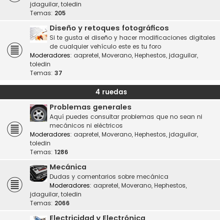
jdaguilar
,
toledin
Temas:
205
Diseño y retoques fotográficos
Si te gusta el diseño y hacer modificaciones digitales
de cualquier vehículo este es tu foro
Moderadores:
aapretel
,
Moverano
,
Hephestos
,
jdaguilar
,
toledin
Temas:
37
4 ruedas
Problemas generales
Aquí puedes consultar problemas que no sean ni
mecánicos ni eléctricos
Moderadores:
aapretel
,
Moverano
,
Hephestos
,
jdaguilar
,
toledin
Temas:
1286
Mecánica
Dudas y comentarios sobre mecánica
Moderadores:
aapretel
,
Moverano
,
Hephestos
,
jdaguilar
,
toledin
Temas:
2066
Electricidad y Electrónica