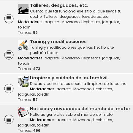
Talleres, desguaces, etc.
Cuenta que tal funciona ese sitio al que llevas tu
coche. Talleres, desguaces, lavaderos, etc.
Moderadores:
aapretel
,
Moverano
,
Hephestos
,
jdaguilar
,
toledin
Temas:
82
Tuning y modificaciones
Tuning y modificaciones que has hecho o te
gustaría hacer
Moderadores:
aapretel
,
Moverano
,
Hephestos
,
jdaguilar
,
toledin
Temas:
473
Limpieza y cuidado del automóvil
Dudas y comentarios sobre la limpieza de tu coche
Moderadores:
aapretel
,
Moverano
,
Hephestos
,
jdaguilar
,
toledin
Temas:
57
Noticias y novedades del mundo del motor
Noticias generales sobre el mundo del motor
Moderadores:
aapretel
,
Moverano
,
Hephestos
,
jdaguilar
,
toledin
Temas:
496