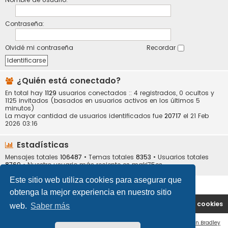
Contraseña:
Olvidé mi contraseña
Recordar
¿Quién está conectado?
En total hay
1129
usuarios conectados :: 4 registrados, 0 ocultos y
1125 invitados (basados en usuarios activos en los últimos 5
minutos)
La mayor cantidad de usuarios identificados fue
20717
el 21 Feb
2026 03:16
Estadísticas
Mensajes totales
106487
• Temas totales
8353
• Usuarios totales
8769
• Nuestro usuario más reciente es
maki75es
Este sitio web utiliza cookies para asegurar que
obtenga la mejor experiencia en nuestro sitio
Portal
Índice general
Contáctenos
Borrar cookies
web.
Saber más
Flat Style by
Ian Bradley