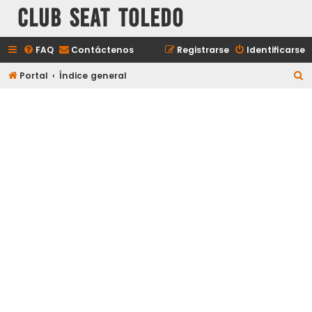
Club Seat Toledo
FAQ
Contáctenos
Registrarse
Identificarse
B
Portal
Índice general
u
s
c
a
r