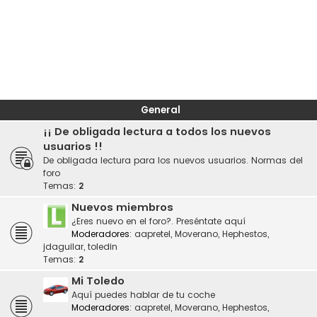
General
¡¡ De obligada lectura a todos los nuevos
usuarios !!
De obligada lectura para los nuevos usuarios. Normas del
foro
Temas:
2
Nuevos miembros
¿Eres nuevo en el foro?. Preséntate aquí
Moderadores:
aapretel
,
Moverano
,
Hephestos
,
jdaguilar
,
toledin
Temas:
2
Mi Toledo
Aquí puedes hablar de tu coche
Moderadores:
aapretel
,
Moverano
,
Hephestos
,