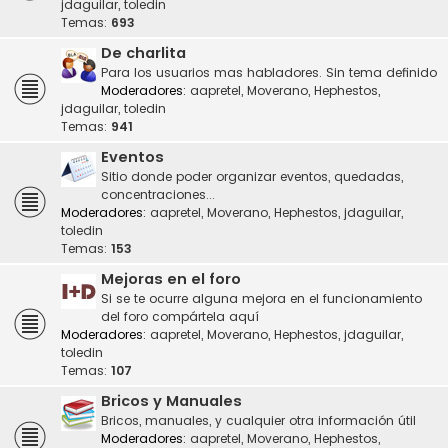
jdaguilar
,
toledin
Temas:
693
De charlita
Para los usuarios mas habladores. Sin tema definido
Moderadores:
aapretel
,
Moverano
,
Hephestos
,
jdaguilar
,
toledin
Temas:
941
Eventos
Sitio donde poder organizar eventos, quedadas,
concentraciones...
Moderadores:
aapretel
,
Moverano
,
Hephestos
,
jdaguilar
,
toledin
Temas:
153
Mejoras en el foro
Si se te ocurre alguna mejora en el funcionamiento
del foro compártela aquí
Moderadores:
aapretel
,
Moverano
,
Hephestos
,
jdaguilar
,
toledin
Temas:
107
Bricos y Manuales
Bricos, manuales, y cualquier otra información útil
Moderadores:
aapretel
,
Moverano
,
Hephestos
,