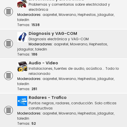
Problemas y comentarios sobre electricidad y
electrónica
Moderadores:
aapretel
,
Moverano
,
Hephestos
,
jdaguilar
,
toledin
Temas:
1538
Diagnosis y VAG-COM
Diagnosis electrónica y VAG-COM
Moderadores:
aapretel
,
Moverano
,
Hephestos
,
jdaguilar
,
toledin
Temas:
186
Audio - Video
Instalaciones, fuentes de audio, acústica... Todo lo
relacionado
Moderadores:
aapretel
,
Moverano
,
Hephestos
,
jdaguilar
,
toledin
Temas:
281
Radares - Trafico
Puntos negros, radares, conducción. Solo criticas
constructivas
Moderadores:
aapretel
,
Moverano
,
Hephestos
,
jdaguilar
,
toledin
Temas:
52