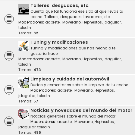
Talleres, desguaces, etc.
Cuenta que tal funciona ese sitio al que llevas tu
coche. Talleres, desguaces, lavaderos, etc.
Moderadores:
aapretel
,
Moverano
,
Hephestos
,
jdaguilar
,
toledin
Temas:
82
Tuning y modificaciones
Tuning y modificaciones que has hecho o te
gustaría hacer
Moderadores:
aapretel
,
Moverano
,
Hephestos
,
jdaguilar
,
toledin
Temas:
473
Limpieza y cuidado del automóvil
Dudas y comentarios sobre la limpieza de tu coche
Moderadores:
aapretel
,
Moverano
,
Hephestos
,
jdaguilar
,
toledin
Temas:
57
Noticias y novedades del mundo del motor
Noticias generales sobre el mundo del motor
Moderadores:
aapretel
,
Moverano
,
Hephestos
,
jdaguilar
,
toledin
Temas:
496