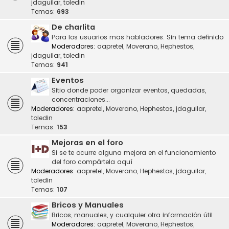
jdaguilar
,
toledin
Temas:
693
De charlita
Para los usuarios mas habladores. Sin tema definido
Moderadores:
aapretel
,
Moverano
,
Hephestos
,
jdaguilar
,
toledin
Temas:
941
Eventos
Sitio donde poder organizar eventos, quedadas,
concentraciones...
Moderadores:
aapretel
,
Moverano
,
Hephestos
,
jdaguilar
,
toledin
Temas:
153
Mejoras en el foro
Si se te ocurre alguna mejora en el funcionamiento
del foro compártela aquí
Moderadores:
aapretel
,
Moverano
,
Hephestos
,
jdaguilar
,
toledin
Temas:
107
Bricos y Manuales
Bricos, manuales, y cualquier otra información útil
Moderadores:
aapretel
,
Moverano
,
Hephestos
,