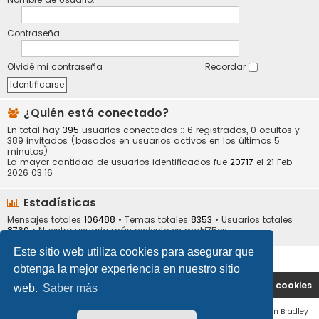
Contraseña:
Olvidé mi contraseña
Recordar
¿Quién está conectado?
En total hay
395
usuarios conectados :: 6 registrados, 0 ocultos y
389 invitados (basados en usuarios activos en los últimos 5
minutos)
La mayor cantidad de usuarios identificados fue
20717
el 21 Feb
2026 03:16
Estadísticas
Mensajes totales
106488
• Temas totales
8353
• Usuarios totales
8769
• Nuestro usuario más reciente es
maki75es
Este sitio web utiliza cookies para asegurar que
obtenga la mejor experiencia en nuestro sitio
Portal
Índice general
Contáctenos
Borrar cookies
web.
Saber más
Flat Style by
Ian Bradley