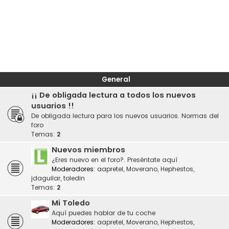
General
¡¡ De obligada lectura a todos los nuevos
usuarios !!
De obligada lectura para los nuevos usuarios. Normas del
foro
Temas:
2
Nuevos miembros
¿Eres nuevo en el foro?. Preséntate aquí
Moderadores:
aapretel
,
Moverano
,
Hephestos
,
jdaguilar
,
toledin
Temas:
2
Mi Toledo
Aquí puedes hablar de tu coche
Moderadores:
aapretel
,
Moverano
,
Hephestos
,