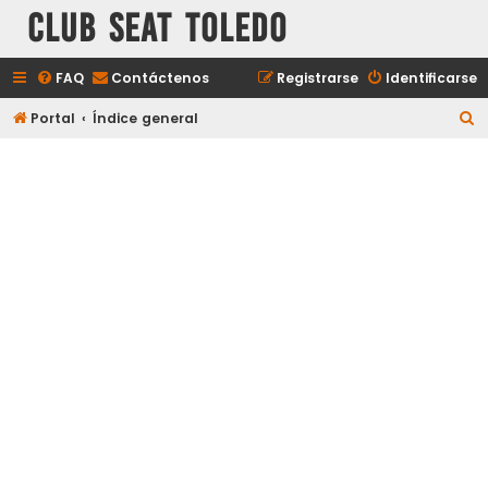
Club Seat Toledo
FAQ
Contáctenos
Registrarse
Identificarse
B
Portal
Índice general
u
s
c
a
r