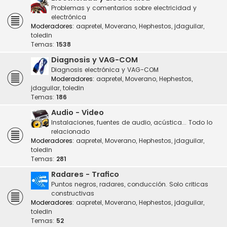
Problemas y comentarios sobre electricidad y
electrónica
Moderadores:
aapretel
,
Moverano
,
Hephestos
,
jdaguilar
,
toledin
Temas:
1538
Diagnosis y VAG-COM
Diagnosis electrónica y VAG-COM
Moderadores:
aapretel
,
Moverano
,
Hephestos
,
jdaguilar
,
toledin
Temas:
186
Audio - Video
Instalaciones, fuentes de audio, acústica... Todo lo
relacionado
Moderadores:
aapretel
,
Moverano
,
Hephestos
,
jdaguilar
,
toledin
Temas:
281
Radares - Trafico
Puntos negros, radares, conducción. Solo criticas
constructivas
Moderadores:
aapretel
,
Moverano
,
Hephestos
,
jdaguilar
,
toledin
Temas:
52