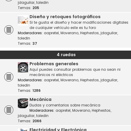
jdaguilar
,
toledin
Temas:
205
Diseño y retoques fotográficos
Si te gusta el diseño y hacer modificaciones digitales
de cualquier vehículo este es tu foro
Moderadores:
aapretel
,
Moverano
,
Hephestos
,
jdaguilar
,
toledin
Temas:
37
4 ruedas
Problemas generales
Aquí puedes consultar problemas que no sean ni
mecánicos ni eléctricos
Moderadores:
aapretel
,
Moverano
,
Hephestos
,
jdaguilar
,
toledin
Temas:
1286
Mecánica
Dudas y comentarios sobre mecánica
Moderadores:
aapretel
,
Moverano
,
Hephestos
,
jdaguilar
,
toledin
Temas:
2066
Electricidad y Electrónica