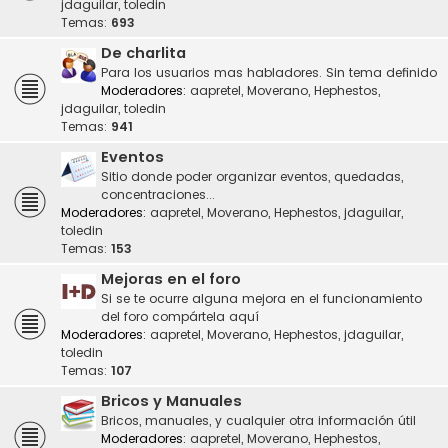
jdaguilar
,
toledin
Temas:
693
De charlita
Para los usuarios mas habladores. Sin tema definido
Moderadores:
aapretel
,
Moverano
,
Hephestos
,
jdaguilar
,
toledin
Temas:
941
Eventos
Sitio donde poder organizar eventos, quedadas,
concentraciones...
Moderadores:
aapretel
,
Moverano
,
Hephestos
,
jdaguilar
,
toledin
Temas:
153
Mejoras en el foro
Si se te ocurre alguna mejora en el funcionamiento
del foro compártela aquí
Moderadores:
aapretel
,
Moverano
,
Hephestos
,
jdaguilar
,
toledin
Temas:
107
Bricos y Manuales
Bricos, manuales, y cualquier otra información útil
Moderadores:
aapretel
,
Moverano
,
Hephestos
,