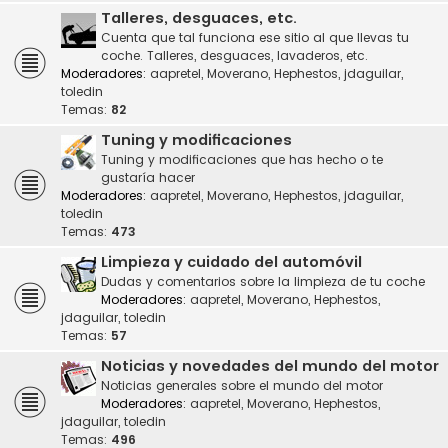
Talleres, desguaces, etc.
Cuenta que tal funciona ese sitio al que llevas tu
coche. Talleres, desguaces, lavaderos, etc.
Moderadores:
aapretel
,
Moverano
,
Hephestos
,
jdaguilar
,
toledin
Temas:
82
Tuning y modificaciones
Tuning y modificaciones que has hecho o te
gustaría hacer
Moderadores:
aapretel
,
Moverano
,
Hephestos
,
jdaguilar
,
toledin
Temas:
473
Limpieza y cuidado del automóvil
Dudas y comentarios sobre la limpieza de tu coche
Moderadores:
aapretel
,
Moverano
,
Hephestos
,
jdaguilar
,
toledin
Temas:
57
Noticias y novedades del mundo del motor
Noticias generales sobre el mundo del motor
Moderadores:
aapretel
,
Moverano
,
Hephestos
,
jdaguilar
,
toledin
Temas:
496