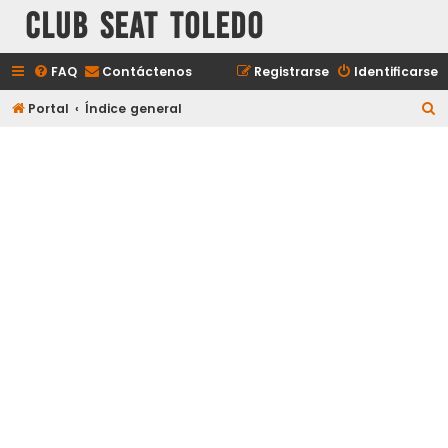
Club Seat Toledo
FAQ
Contáctenos
Registrarse
Identificarse
B
Portal
Índice general
u
s
c
a
r