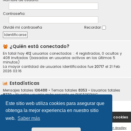
Contraseña:
Olvidé mi contraseña
Recordar
¿Quién está conectado?
En total hay
412
usuarios conectados :: 4 registrados, 0 ocultos y
408 invitados (basados en usuarios activos en los últimos 5
minutos)
La mayor cantidad de usuarios identificados fue
20717
el 21 Feb
2026 03:16
Estadísticas
Mensajes totales
106488
• Temas totales
8353
• Usuarios totales
8770
• Nuestro usuario más reciente es
BUSTOSDIAG
Este sitio web utiliza cookies para asegurar que
obtenga la mejor experiencia en nuestro sitio
Portal
Índice general
Contáctenos
Borrar cookies
web.
Saber más
Flat Style by
Ian Bradley