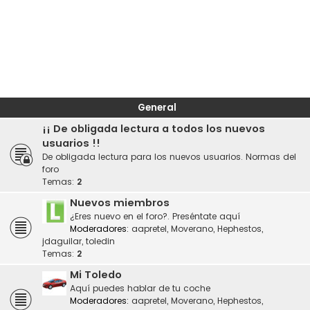
General
¡¡ De obligada lectura a todos los nuevos
usuarios !!
De obligada lectura para los nuevos usuarios. Normas del
foro
Temas:
2
Nuevos miembros
¿Eres nuevo en el foro?. Preséntate aquí
Moderadores:
aapretel
,
Moverano
,
Hephestos
,
jdaguilar
,
toledin
Temas:
2
Mi Toledo
Aquí puedes hablar de tu coche
Moderadores:
aapretel
,
Moverano
,
Hephestos
,