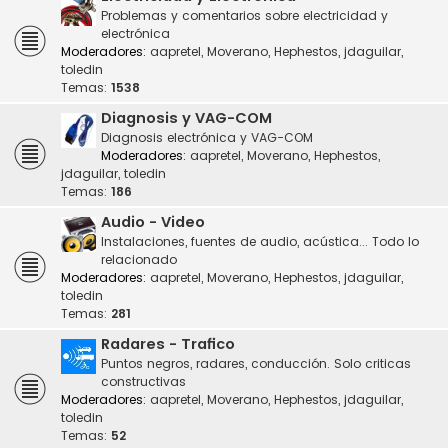
Problemas y comentarios sobre electricidad y
electrónica
Moderadores:
aapretel
,
Moverano
,
Hephestos
,
jdaguilar
,
toledin
Temas:
1538
Diagnosis y VAG-COM
Diagnosis electrónica y VAG-COM
Moderadores:
aapretel
,
Moverano
,
Hephestos
,
jdaguilar
,
toledin
Temas:
186
Audio - Video
Instalaciones, fuentes de audio, acústica... Todo lo
relacionado
Moderadores:
aapretel
,
Moverano
,
Hephestos
,
jdaguilar
,
toledin
Temas:
281
Radares - Trafico
Puntos negros, radares, conducción. Solo criticas
constructivas
Moderadores:
aapretel
,
Moverano
,
Hephestos
,
jdaguilar
,
toledin
Temas:
52