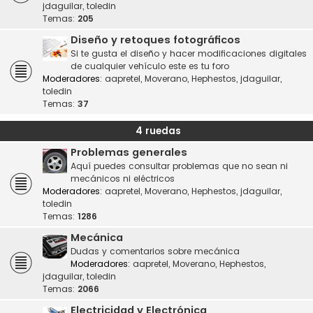
jdaguilar
,
toledin
Temas:
205
Diseño y retoques fotográficos
Si te gusta el diseño y hacer modificaciones digitales
de cualquier vehículo este es tu foro
Moderadores:
aapretel
,
Moverano
,
Hephestos
,
jdaguilar
,
toledin
Temas:
37
4 ruedas
Problemas generales
Aquí puedes consultar problemas que no sean ni
mecánicos ni eléctricos
Moderadores:
aapretel
,
Moverano
,
Hephestos
,
jdaguilar
,
toledin
Temas:
1286
Mecánica
Dudas y comentarios sobre mecánica
Moderadores:
aapretel
,
Moverano
,
Hephestos
,
jdaguilar
,
toledin
Temas:
2066
Electricidad y Electrónica