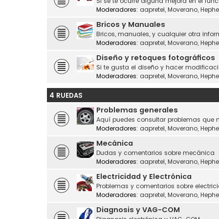
Si se te ocurre alguna mejora en el fu
Moderadores:
aapretel
,
Moverano
,
Hephe
Bricos y Manuales
Bricos, manuales, y cualquier otra infor
Moderadores:
aapretel
,
Moverano
,
Hephe
Diseño y retoques fotográficos
Si te gusta el diseño y hacer modificaci
Moderadores:
aapretel
,
Moverano
,
Hephe
4 RUEDAS
Problemas generales
Aquí puedes consultar problemas que n
Moderadores:
aapretel
,
Moverano
,
Hephe
Mecánica
Dudas y comentarios sobre mecánica
Moderadores:
aapretel
,
Moverano
,
Hephe
Electricidad y Electrónica
Problemas y comentarios sobre electrici
Moderadores:
aapretel
,
Moverano
,
Hephe
Diagnosis y VAG-COM