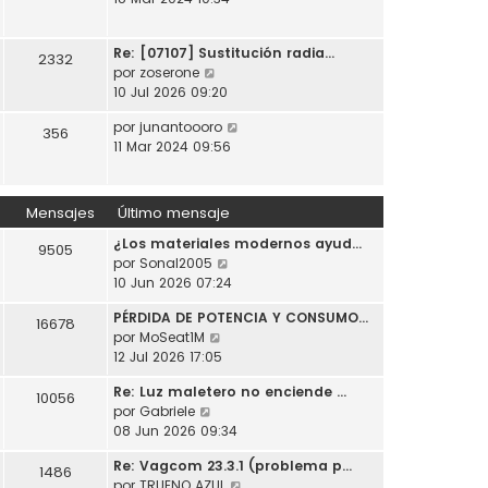
t
o
a
r
i
m
j
ú
m
e
e
Re: [07107] Sustitución radia…
l
2332
o
n
V
por
zoserone
t
m
s
e
10 Jul 2026 09:20
i
e
a
r
m
n
j
V
por
junantoooro
ú
356
o
s
e
e
11 Mar 2024 09:56
l
m
a
r
t
e
j
ú
i
n
e
l
m
Mensajes
Último mensaje
s
t
o
a
¿Los materiales modernos ayud…
i
m
9505
j
V
por
Sonal2005
m
e
e
e
10 Jun 2026 07:24
o
n
r
m
s
PÉRDIDA DE POTENCIA Y CONSUMO…
ú
e
16678
a
V
por
MoSeat1M
l
n
j
e
12 Jul 2026 17:05
t
s
e
r
i
a
Re: Luz maletero no enciende …
ú
10056
m
j
V
por
Gabriele
l
o
e
e
08 Jun 2026 09:34
t
m
r
i
e
Re: Vagcom 23.3.1 (problema p…
ú
1486
m
n
V
por
TRUENO AZUL