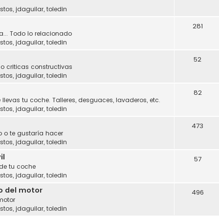
stos
,
jdaguilar
,
toledin
281
a... Todo lo relacionado
stos
,
jdaguilar
,
toledin
52
o criticas constructivas
stos
,
jdaguilar
,
toledin
82
 llevas tu coche. Talleres, desguaces, lavaderos, etc.
stos
,
jdaguilar
,
toledin
473
 o te gustaría hacer
stos
,
jdaguilar
,
toledin
il
57
 de tu coche
stos
,
jdaguilar
,
toledin
o del motor
496
motor
stos
,
jdaguilar
,
toledin