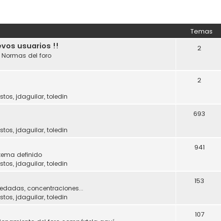
Temas
evos usuarios !!
2
. Normas del foro
2
stos
,
jdaguilar
,
toledin
693
stos
,
jdaguilar
,
toledin
941
tema definido
stos
,
jdaguilar
,
toledin
153
uedadas, concentraciones...
stos
,
jdaguilar
,
toledin
107