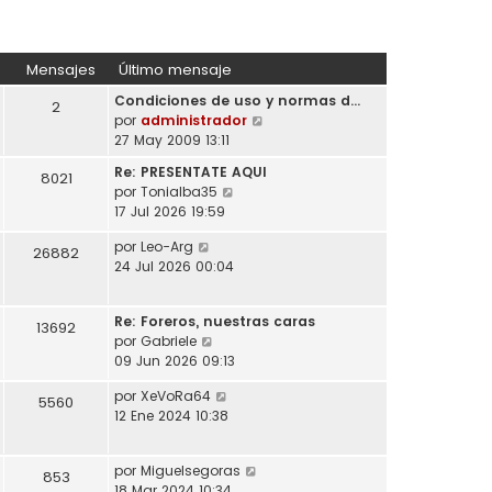
Mensajes
Último mensaje
Condiciones de uso y normas d…
2
V
por
administrador
e
27 May 2009 13:11
r
Re: PRESENTATE AQUI
8021
ú
V
por
Tonialba35
l
e
17 Jul 2026 19:59
t
r
i
V
por
Leo-Arg
ú
26882
m
e
24 Jul 2026 00:04
l
o
r
t
m
ú
i
e
Re: Foreros, nuestras caras
l
13692
m
n
V
por
Gabriele
t
o
s
e
09 Jun 2026 09:13
i
m
a
r
m
e
V
por
XeVoRa64
j
ú
5560
o
n
e
12 Ene 2024 10:38
e
l
m
s
r
t
e
a
ú
i
n
j
V
por
Miguelsegoras
l
853
m
s
e
e
18 Mar 2024 10:34