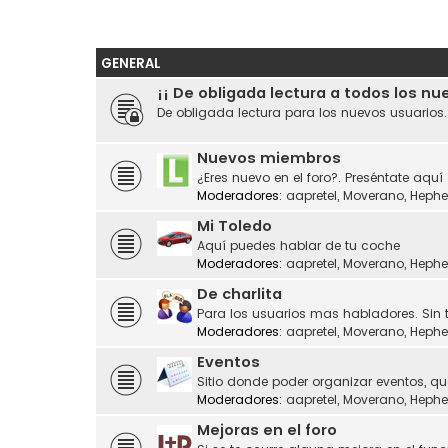
GENERAL
¡¡ De obligada lectura a todos los nu
De obligada lectura para los nuevos usuarios
Nuevos miembros
¿Eres nuevo en el foro?. Preséntate aquí
Moderadores:
aapretel
,
Moverano
,
Hephe
Mi Toledo
Aquí puedes hablar de tu coche
Moderadores:
aapretel
,
Moverano
,
Hephe
De charlita
Para los usuarios mas habladores. Sin 
Moderadores:
aapretel
,
Moverano
,
Hephe
Eventos
Sitio donde poder organizar eventos, q
Moderadores:
aapretel
,
Moverano
,
Hephe
Mejoras en el foro