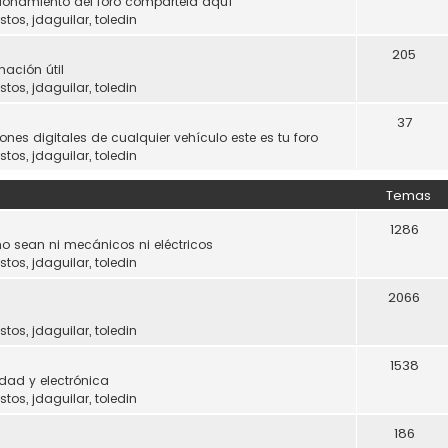
ncionamiento del foro compártela aquí
stos
,
jdaguilar
,
toledin
205
mación útil
stos
,
jdaguilar
,
toledin
37
ones digitales de cualquier vehículo este es tu foro
stos
,
jdaguilar
,
toledin
Temas
1286
o sean ni mecánicos ni eléctricos
stos
,
jdaguilar
,
toledin
2066
stos
,
jdaguilar
,
toledin
1538
dad y electrónica
stos
,
jdaguilar
,
toledin
186