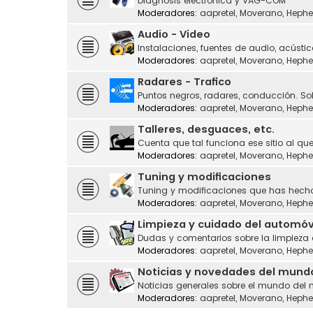
Diagnosis electrónica y VAG-COM
Moderadores:
aapretel
,
Moverano
,
Hephe
Audio - Video
Instalaciones, fuentes de audio, acústic
Moderadores:
aapretel
,
Moverano
,
Hephe
Radares - Trafico
Puntos negros, radares, conducción. Sol
Moderadores:
aapretel
,
Moverano
,
Hephe
Talleres, desguaces, etc.
Cuenta que tal funciona ese sitio al que
Moderadores:
aapretel
,
Moverano
,
Hephe
Tuning y modificaciones
Tuning y modificaciones que has hecho
Moderadores:
aapretel
,
Moverano
,
Hephe
Limpieza y cuidado del automóv
Dudas y comentarios sobre la limpieza
Moderadores:
aapretel
,
Moverano
,
Hephe
Noticias y novedades del mund
Noticias generales sobre el mundo del 
Moderadores:
aapretel
,
Moverano
,
Hephe