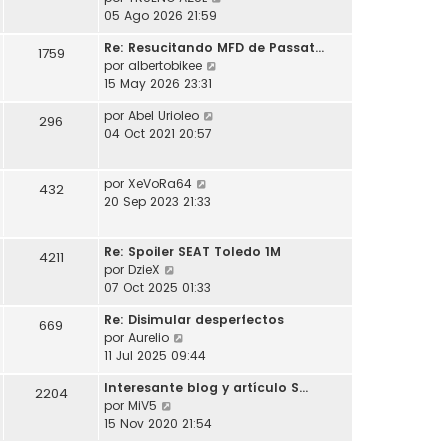
l
o
s
e
05 Ago 2026 21:59
t
m
a
r
i
e
j
Re: Resucitando MFD de Passat…
ú
1759
m
n
e
V
por
albertobikee
l
o
s
e
15 May 2026 23:31
t
m
a
r
i
e
j
V
por
Abel Urioleo
ú
296
m
n
e
e
04 Oct 2021 20:57
l
o
s
r
t
m
a
ú
i
e
j
V
por
XeVoRa64
l
432
m
n
e
e
20 Sep 2023 21:33
t
o
s
r
i
m
a
ú
m
e
j
Re: Spoiler SEAT Toledo 1M
l
4211
o
n
e
V
por
DzieX
t
m
s
e
07 Oct 2025 01:33
i
e
a
r
m
n
j
Re: Disimular desperfectos
ú
669
o
s
e
V
por
Aurelio
l
m
a
e
11 Jul 2025 09:44
t
e
j
r
i
n
e
Interesante blog y artículo S…
ú
2204
m
s
V
por
MiV5
l
o
a
e
15 Nov 2020 21:54
t
m
j
r
i