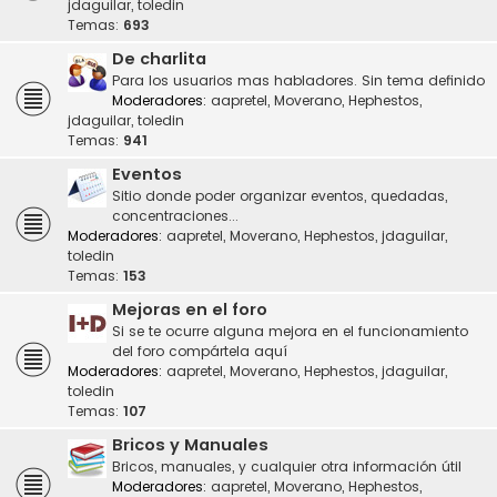
jdaguilar
,
toledin
Temas:
693
De charlita
Para los usuarios mas habladores. Sin tema definido
Moderadores:
aapretel
,
Moverano
,
Hephestos
,
jdaguilar
,
toledin
Temas:
941
Eventos
Sitio donde poder organizar eventos, quedadas,
concentraciones...
Moderadores:
aapretel
,
Moverano
,
Hephestos
,
jdaguilar
,
toledin
Temas:
153
Mejoras en el foro
Si se te ocurre alguna mejora en el funcionamiento
del foro compártela aquí
Moderadores:
aapretel
,
Moverano
,
Hephestos
,
jdaguilar
,
toledin
Temas:
107
Bricos y Manuales
Bricos, manuales, y cualquier otra información útil
Moderadores:
aapretel
,
Moverano
,
Hephestos
,