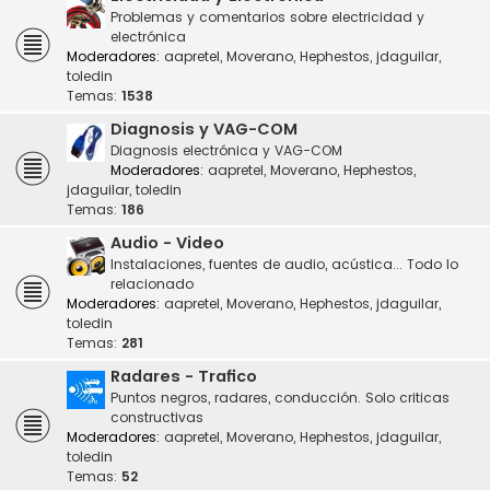
Problemas y comentarios sobre electricidad y
electrónica
Moderadores:
aapretel
,
Moverano
,
Hephestos
,
jdaguilar
,
toledin
Temas:
1538
Diagnosis y VAG-COM
Diagnosis electrónica y VAG-COM
Moderadores:
aapretel
,
Moverano
,
Hephestos
,
jdaguilar
,
toledin
Temas:
186
Audio - Video
Instalaciones, fuentes de audio, acústica... Todo lo
relacionado
Moderadores:
aapretel
,
Moverano
,
Hephestos
,
jdaguilar
,
toledin
Temas:
281
Radares - Trafico
Puntos negros, radares, conducción. Solo criticas
constructivas
Moderadores:
aapretel
,
Moverano
,
Hephestos
,
jdaguilar
,
toledin
Temas:
52