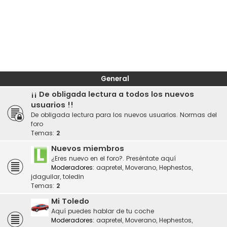
General
¡¡ De obligada lectura a todos los nuevos
usuarios !!
De obligada lectura para los nuevos usuarios. Normas del
foro
Temas:
2
Nuevos miembros
¿Eres nuevo en el foro?. Preséntate aquí
Moderadores:
aapretel
,
Moverano
,
Hephestos
,
jdaguilar
,
toledin
Temas:
2
Mi Toledo
Aquí puedes hablar de tu coche
Moderadores:
aapretel
,
Moverano
,
Hephestos
,