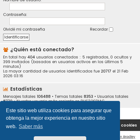
Contraseña:
Olvidé mi contraseña
Recordar
¿Quién está conectado?
En total hay
404
usuarios conectados :: 5 registrados, 0 ocultos y
399 invitados (basados en usuarios activos en los últimos 5
minutos)
La mayor cantidad de usuarios identificados fue
20717
el 21 Feb
2026 03:16
Estadísticas
Mensajes totales
106488
• Temas totales
8353
• Usuarios totales
8770
• Nuestro usuario más reciente es
BUSTOSDIAG
Este sitio web utiliza cookies para asegurar que
obtenga la mejor experiencia en nuestro sitio
Portal
Índice general
Contáctenos
Borrar cookies
web.
Saber más
Flat Style by
Ian Bradley