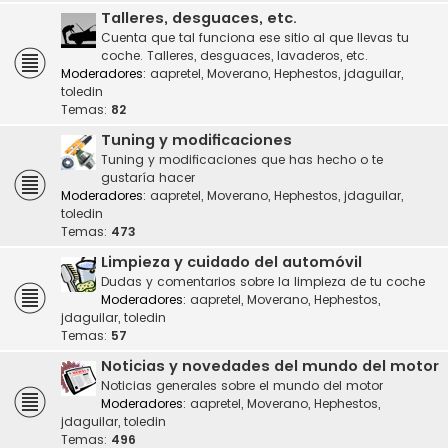
Talleres, desguaces, etc.
Cuenta que tal funciona ese sitio al que llevas tu
coche. Talleres, desguaces, lavaderos, etc.
Moderadores:
aapretel
,
Moverano
,
Hephestos
,
jdaguilar
,
toledin
Temas:
82
Tuning y modificaciones
Tuning y modificaciones que has hecho o te
gustaría hacer
Moderadores:
aapretel
,
Moverano
,
Hephestos
,
jdaguilar
,
toledin
Temas:
473
Limpieza y cuidado del automóvil
Dudas y comentarios sobre la limpieza de tu coche
Moderadores:
aapretel
,
Moverano
,
Hephestos
,
jdaguilar
,
toledin
Temas:
57
Noticias y novedades del mundo del motor
Noticias generales sobre el mundo del motor
Moderadores:
aapretel
,
Moverano
,
Hephestos
,
jdaguilar
,
toledin
Temas:
496