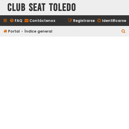
Club Seat Toledo
FAQ
Contáctenos
Registrarse
Identificarse
B
Portal
Índice general
u
s
c
a
r