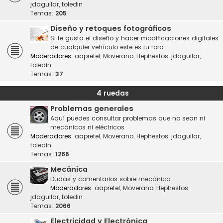
jdaguilar
,
toledin
Temas:
205
Diseño y retoques fotográficos
Si te gusta el diseño y hacer modificaciones digitales
de cualquier vehículo este es tu foro
Moderadores:
aapretel
,
Moverano
,
Hephestos
,
jdaguilar
,
toledin
Temas:
37
4 ruedas
Problemas generales
Aquí puedes consultar problemas que no sean ni
mecánicos ni eléctricos
Moderadores:
aapretel
,
Moverano
,
Hephestos
,
jdaguilar
,
toledin
Temas:
1286
Mecánica
Dudas y comentarios sobre mecánica
Moderadores:
aapretel
,
Moverano
,
Hephestos
,
jdaguilar
,
toledin
Temas:
2066
Electricidad y Electrónica