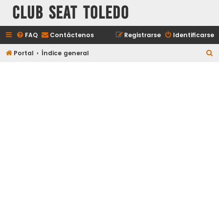
Club Seat Toledo
FAQ
Contáctenos
Registrarse
Identificarse
B
Portal
Índice general
u
s
c
a
r