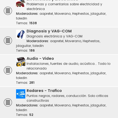
Problemas y comentarios sobre electricidad y
electrónica
Moderadores:
aapretel
,
Moverano
,
Hephestos
,
jdaguilar
,
toledin
Temas:
1538
Diagnosis y VAG-COM
Diagnosis electrónica y VAG-COM
Moderadores:
aapretel
,
Moverano
,
Hephestos
,
jdaguilar
,
toledin
Temas:
186
Audio - Video
Instalaciones, fuentes de audio, acústica... Todo lo
relacionado
Moderadores:
aapretel
,
Moverano
,
Hephestos
,
jdaguilar
,
toledin
Temas:
281
Radares - Trafico
Puntos negros, radares, conducción. Solo criticas
constructivas
Moderadores:
aapretel
,
Moverano
,
Hephestos
,
jdaguilar
,
toledin
Temas:
52