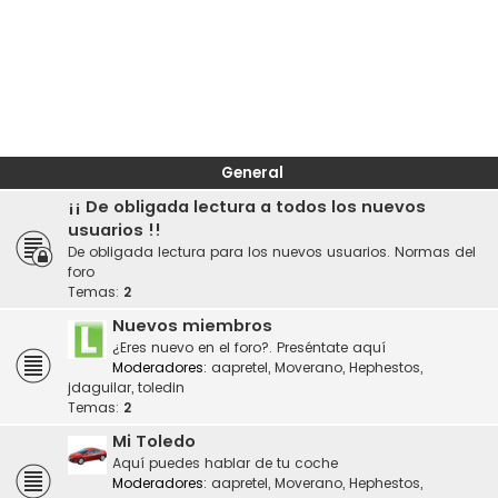
General
¡¡ De obligada lectura a todos los nuevos
usuarios !!
De obligada lectura para los nuevos usuarios. Normas del
foro
Temas:
2
Nuevos miembros
¿Eres nuevo en el foro?. Preséntate aquí
Moderadores:
aapretel
,
Moverano
,
Hephestos
,
jdaguilar
,
toledin
Temas:
2
Mi Toledo
Aquí puedes hablar de tu coche
Moderadores:
aapretel
,
Moverano
,
Hephestos
,