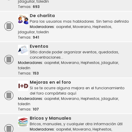
jdaguilar
,
toledin
Temas:
693
De charlita
Para los usuarios mas habladores. Sin tema definido
Moderadores:
aapretel
,
Moverano
,
Hephestos
,
jdaguilar
,
toledin
Temas:
941
Eventos
Sitio donde poder organizar eventos, quedadas,
concentraciones...
Moderadores:
aapretel
,
Moverano
,
Hephestos
,
jdaguilar
,
toledin
Temas:
153
Mejoras en el foro
Si se te ocurre alguna mejora en el funcionamiento
del foro compártela aquí
Moderadores:
aapretel
,
Moverano
,
Hephestos
,
jdaguilar
,
toledin
Temas:
107
Bricos y Manuales
Bricos, manuales, y cualquier otra información útil
Moderadores:
aapretel
,
Moverano
,
Hephestos
,