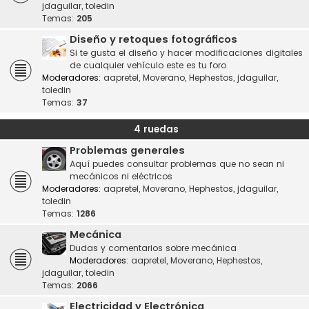
jdaguilar
,
toledin
Temas:
205
Diseño y retoques fotográficos
Si te gusta el diseño y hacer modificaciones digitales
de cualquier vehículo este es tu foro
Moderadores:
aapretel
,
Moverano
,
Hephestos
,
jdaguilar
,
toledin
Temas:
37
4 ruedas
Problemas generales
Aquí puedes consultar problemas que no sean ni
mecánicos ni eléctricos
Moderadores:
aapretel
,
Moverano
,
Hephestos
,
jdaguilar
,
toledin
Temas:
1286
Mecánica
Dudas y comentarios sobre mecánica
Moderadores:
aapretel
,
Moverano
,
Hephestos
,
jdaguilar
,
toledin
Temas:
2066
Electricidad y Electrónica