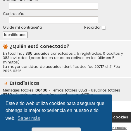
Contraseña:
Olvidé mi contraseña
Recordar
¿Quién está conectado?
En total hay
388
usuarios conectados :: 5 registrados, 0 ocultos y
383 invitados (basados en usuarios activos en los últimos 5
minutos)
La mayor cantidad de usuarios identificados fue
20717
el 21 Feb
2026 03:16
Estadísticas
Mensajes totales
106488
• Temas totales
8353
• Usuarios totales
8769
• Nuestro usuario más reciente es
maki75es
Este sitio web utiliza cookies para asegurar que
obtenga la mejor experiencia en nuestro sitio
Portal
Índice general
Contáctenos
Borrar cookies
web.
Saber más
Flat Style by
Ian Bradley