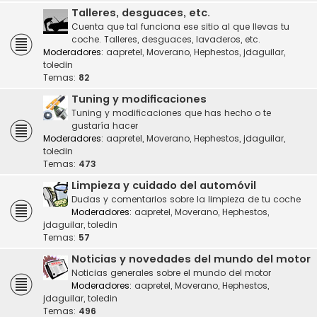
Talleres, desguaces, etc.
Cuenta que tal funciona ese sitio al que llevas tu
coche. Talleres, desguaces, lavaderos, etc.
Moderadores:
aapretel
,
Moverano
,
Hephestos
,
jdaguilar
,
toledin
Temas:
82
Tuning y modificaciones
Tuning y modificaciones que has hecho o te
gustaría hacer
Moderadores:
aapretel
,
Moverano
,
Hephestos
,
jdaguilar
,
toledin
Temas:
473
Limpieza y cuidado del automóvil
Dudas y comentarios sobre la limpieza de tu coche
Moderadores:
aapretel
,
Moverano
,
Hephestos
,
jdaguilar
,
toledin
Temas:
57
Noticias y novedades del mundo del motor
Noticias generales sobre el mundo del motor
Moderadores:
aapretel
,
Moverano
,
Hephestos
,
jdaguilar
,
toledin
Temas:
496