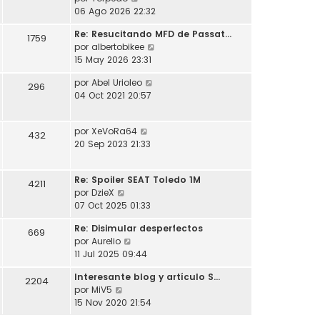
l
o
s
e
06 Ago 2026 22:32
t
m
a
r
i
e
j
Re: Resucitando MFD de Passat…
ú
1759
m
n
e
V
por
albertobikee
l
o
s
e
15 May 2026 23:31
t
m
a
r
i
e
j
V
por
Abel Urioleo
ú
296
m
n
e
e
04 Oct 2021 20:57
l
o
s
r
t
m
a
ú
i
e
j
V
por
XeVoRa64
l
432
m
n
e
e
20 Sep 2023 21:33
t
o
s
r
i
m
a
ú
m
e
j
Re: Spoiler SEAT Toledo 1M
l
4211
o
n
e
V
por
DzieX
t
m
s
e
07 Oct 2025 01:33
i
e
a
r
m
n
j
Re: Disimular desperfectos
ú
669
o
s
e
V
por
Aurelio
l
m
a
e
11 Jul 2025 09:44
t
e
j
r
i
n
e
Interesante blog y artículo S…
ú
2204
m
s
V
por
MiV5
l
o
a
e
15 Nov 2020 21:54
t
m
j
r
i