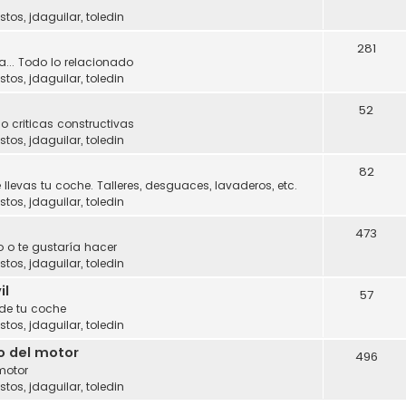
stos
,
jdaguilar
,
toledin
281
a... Todo lo relacionado
stos
,
jdaguilar
,
toledin
52
o criticas constructivas
stos
,
jdaguilar
,
toledin
82
 llevas tu coche. Talleres, desguaces, lavaderos, etc.
stos
,
jdaguilar
,
toledin
473
 o te gustaría hacer
stos
,
jdaguilar
,
toledin
il
57
 de tu coche
stos
,
jdaguilar
,
toledin
o del motor
496
motor
stos
,
jdaguilar
,
toledin