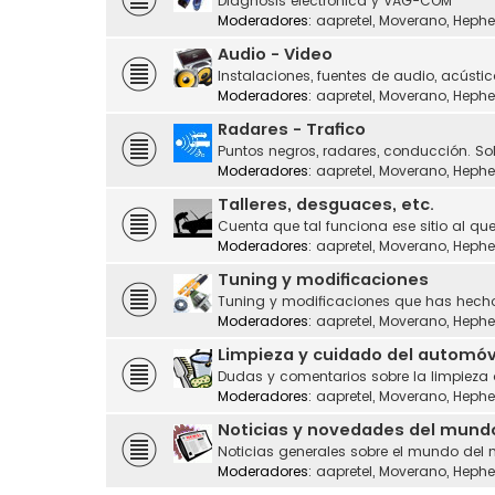
Diagnosis electrónica y VAG-COM
Moderadores:
aapretel
,
Moverano
,
Hephe
Audio - Video
Instalaciones, fuentes de audio, acústic
Moderadores:
aapretel
,
Moverano
,
Hephe
Radares - Trafico
Puntos negros, radares, conducción. Sol
Moderadores:
aapretel
,
Moverano
,
Hephe
Talleres, desguaces, etc.
Cuenta que tal funciona ese sitio al que
Moderadores:
aapretel
,
Moverano
,
Hephe
Tuning y modificaciones
Tuning y modificaciones que has hecho
Moderadores:
aapretel
,
Moverano
,
Hephe
Limpieza y cuidado del automóv
Dudas y comentarios sobre la limpieza
Moderadores:
aapretel
,
Moverano
,
Hephe
Noticias y novedades del mund
Noticias generales sobre el mundo del 
Moderadores:
aapretel
,
Moverano
,
Hephe