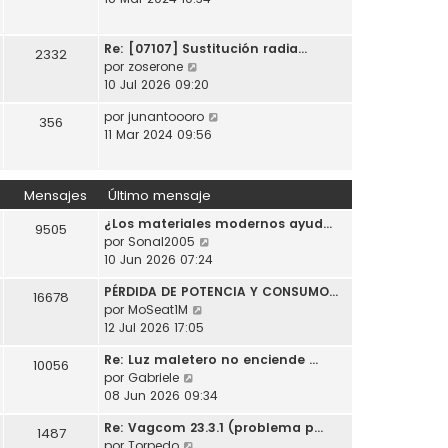
t
o
a
r
i
m
j
ú
m
e
e
Re: [07107] Sustitución radia…
l
2332
o
n
V
por
zoserone
t
m
s
e
10 Jul 2026 09:20
i
e
a
r
m
n
j
V
por
junantoooro
ú
356
o
s
e
e
11 Mar 2024 09:56
l
m
a
r
t
e
j
ú
i
n
e
l
m
Mensajes
Último mensaje
s
t
o
a
¿Los materiales modernos ayud…
i
m
9505
j
V
por
Sonal2005
m
e
e
e
10 Jun 2026 07:24
o
n
r
m
s
PÉRDIDA DE POTENCIA Y CONSUMO…
ú
e
16678
a
V
por
MoSeat1M
l
n
j
e
12 Jul 2026 17:05
t
s
e
r
i
a
Re: Luz maletero no enciende …
ú
10056
m
j
V
por
Gabriele
l
o
e
e
08 Jun 2026 09:34
t
m
r
i
e
Re: Vagcom 23.3.1 (problema p…
ú
1487
m
n
V
por
Torpedo