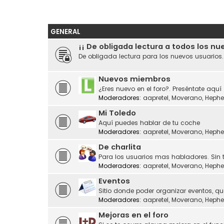
GENERAL
¡¡ De obligada lectura a todos los nu
De obligada lectura para los nuevos usuarios
Nuevos miembros
¿Eres nuevo en el foro?. Preséntate aquí
Moderadores:
aapretel
,
Moverano
,
Hephe
Mi Toledo
Aquí puedes hablar de tu coche
Moderadores:
aapretel
,
Moverano
,
Hephe
De charlita
Para los usuarios mas habladores. Sin 
Moderadores:
aapretel
,
Moverano
,
Hephe
Eventos
Sitio donde poder organizar eventos, q
Moderadores:
aapretel
,
Moverano
,
Hephe
Mejoras en el foro