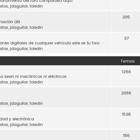
ncionamiento del foro compártela aquí
stos
,
jdaguilar
,
toledin
205
mación útil
stos
,
jdaguilar
,
toledin
37
ones digitales de cualquier vehículo este es tu foro
stos
,
jdaguilar
,
toledin
Temas
1286
o sean ni mecánicos ni eléctricos
stos
,
jdaguilar
,
toledin
2066
stos
,
jdaguilar
,
toledin
1538
dad y electrónica
stos
,
jdaguilar
,
toledin
186