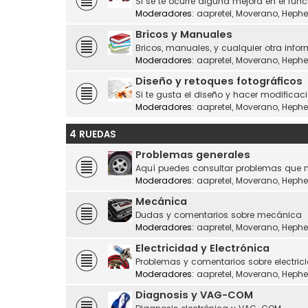
Si se te ocurre alguna mejora en el fu
Moderadores:
aapretel
,
Moverano
,
Hephe
Bricos y Manuales
Bricos, manuales, y cualquier otra infor
Moderadores:
aapretel
,
Moverano
,
Hephe
Diseño y retoques fotográficos
Si te gusta el diseño y hacer modificaci
Moderadores:
aapretel
,
Moverano
,
Hephe
4 RUEDAS
Problemas generales
Aquí puedes consultar problemas que n
Moderadores:
aapretel
,
Moverano
,
Hephe
Mecánica
Dudas y comentarios sobre mecánica
Moderadores:
aapretel
,
Moverano
,
Hephe
Electricidad y Electrónica
Problemas y comentarios sobre electrici
Moderadores:
aapretel
,
Moverano
,
Hephe
Diagnosis y VAG-COM