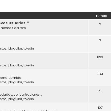
Temas
evos usuarios !!
2
. Normas del foro
2
stos
,
jdaguilar
,
toledin
693
stos
,
jdaguilar
,
toledin
941
tema definido
stos
,
jdaguilar
,
toledin
153
uedadas, concentraciones...
stos
,
jdaguilar
,
toledin
107