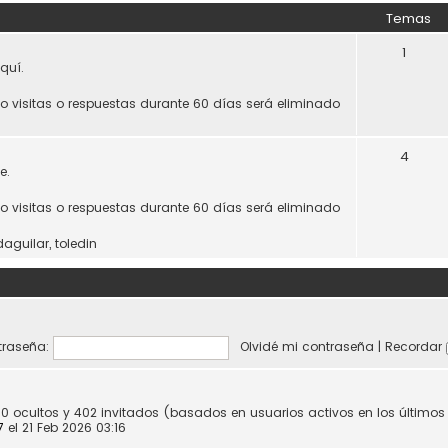
Temas
1
quí.
do visitas o respuestas durante 60 días será eliminado
4
e.
do visitas o respuestas durante 60 días será eliminado
daguilar
,
toledin
raseña:
Olvidé mi contraseña
|
Recordar
 0 ocultos y 402 invitados (basados en usuarios activos en los último
7
el 21 Feb 2026 03:16