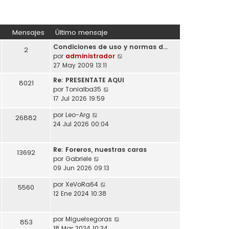
Mensajes
Último mensaje
Condiciones de uso y normas d…
2
V
por
administrador
e
27 May 2009 13:11
r
Re: PRESENTATE AQUI
8021
ú
V
por
Tonialba35
l
e
17 Jul 2026 19:59
t
r
i
V
por
Leo-Arg
ú
26882
m
e
24 Jul 2026 00:04
l
o
r
t
m
ú
i
e
Re: Foreros, nuestras caras
l
13692
m
n
V
por
Gabriele
t
o
s
e
09 Jun 2026 09:13
i
m
a
r
m
e
V
por
XeVoRa64
j
ú
5560
o
n
e
12 Ene 2024 10:38
e
l
m
s
r
t
e
a
ú
i
n
j
V
por
Miguelsegoras
l
853
m
s
e
e
18 Mar 2024 10:34