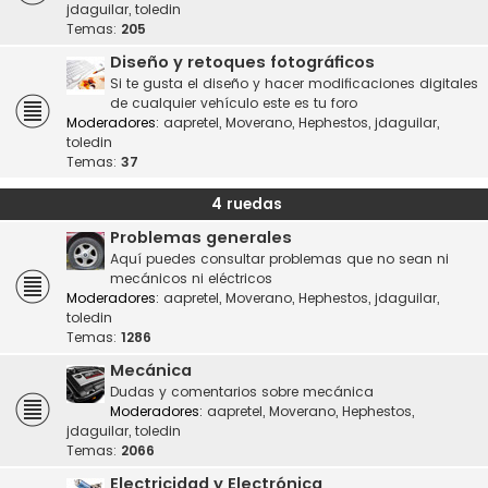
jdaguilar
,
toledin
Temas:
205
Diseño y retoques fotográficos
Si te gusta el diseño y hacer modificaciones digitales
de cualquier vehículo este es tu foro
Moderadores:
aapretel
,
Moverano
,
Hephestos
,
jdaguilar
,
toledin
Temas:
37
4 ruedas
Problemas generales
Aquí puedes consultar problemas que no sean ni
mecánicos ni eléctricos
Moderadores:
aapretel
,
Moverano
,
Hephestos
,
jdaguilar
,
toledin
Temas:
1286
Mecánica
Dudas y comentarios sobre mecánica
Moderadores:
aapretel
,
Moverano
,
Hephestos
,
jdaguilar
,
toledin
Temas:
2066
Electricidad y Electrónica