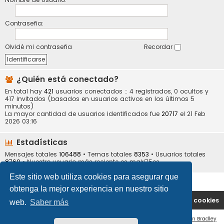
Contraseña:
Olvidé mi contraseña
Recordar
¿Quién está conectado?
En total hay
421
usuarios conectados :: 4 registrados, 0 ocultos y
417 invitados (basados en usuarios activos en los últimos 5
minutos)
La mayor cantidad de usuarios identificados fue
20717
el 21 Feb
2026 03:16
Estadísticas
Mensajes totales
106488
• Temas totales
8353
• Usuarios totales
8769
• Nuestro usuario más reciente es
maki75es
Este sitio web utiliza cookies para asegurar que
obtenga la mejor experiencia en nuestro sitio
Portal
Índice general
Contáctenos
Borrar cookies
web.
Saber más
Flat Style by
Ian Bradley