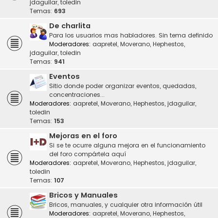
jdaguilar
,
toledin
Temas:
693
De charlita
Para los usuarios mas habladores. Sin tema definido
Moderadores:
aapretel
,
Moverano
,
Hephestos
,
jdaguilar
,
toledin
Temas:
941
Eventos
Sitio donde poder organizar eventos, quedadas,
concentraciones...
Moderadores:
aapretel
,
Moverano
,
Hephestos
,
jdaguilar
,
toledin
Temas:
153
Mejoras en el foro
Si se te ocurre alguna mejora en el funcionamiento
del foro compártela aquí
Moderadores:
aapretel
,
Moverano
,
Hephestos
,
jdaguilar
,
toledin
Temas:
107
Bricos y Manuales
Bricos, manuales, y cualquier otra información útil
Moderadores:
aapretel
,
Moverano
,
Hephestos
,