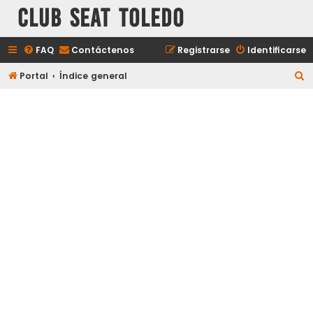
Club Seat Toledo
FAQ
Contáctenos
Registrarse
Identificarse
B
Portal
Índice general
u
s
c
a
r