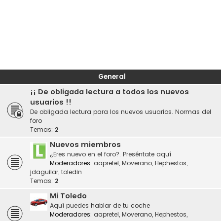
General
¡¡ De obligada lectura a todos los nuevos
usuarios !!
De obligada lectura para los nuevos usuarios. Normas del
foro
Temas:
2
Nuevos miembros
¿Eres nuevo en el foro?. Preséntate aquí
Moderadores:
aapretel
,
Moverano
,
Hephestos
,
jdaguilar
,
toledin
Temas:
2
Mi Toledo
Aquí puedes hablar de tu coche
Moderadores:
aapretel
,
Moverano
,
Hephestos
,