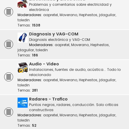
Problemas y comentarios sobre electricidad y
electrónica
Moderadores:
aapretel
,
Moverano
,
Hephestos
,
jdaguilar
,
toledin
Temas:
1538
Diagnosis y VAG-COM
Diagnosis electrónica y VAG-COM
Moderadores:
aapretel
,
Moverano
,
Hephestos
,
jdaguilar
,
toledin
Temas:
186
Audio - Video
Instalaciones, fuentes de audio, acústica... Todo lo
relacionado
Moderadores:
aapretel
,
Moverano
,
Hephestos
,
jdaguilar
,
toledin
Temas:
281
Radares - Trafico
Puntos negros, radares, conducción. Solo criticas
constructivas
Moderadores:
aapretel
,
Moverano
,
Hephestos
,
jdaguilar
,
toledin
Temas:
52