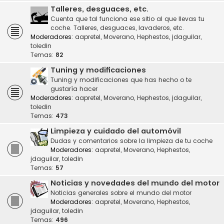
Talleres, desguaces, etc.
Cuenta que tal funciona ese sitio al que llevas tu
coche. Talleres, desguaces, lavaderos, etc.
Moderadores:
aapretel
,
Moverano
,
Hephestos
,
jdaguilar
,
toledin
Temas:
82
Tuning y modificaciones
Tuning y modificaciones que has hecho o te
gustaría hacer
Moderadores:
aapretel
,
Moverano
,
Hephestos
,
jdaguilar
,
toledin
Temas:
473
Limpieza y cuidado del automóvil
Dudas y comentarios sobre la limpieza de tu coche
Moderadores:
aapretel
,
Moverano
,
Hephestos
,
jdaguilar
,
toledin
Temas:
57
Noticias y novedades del mundo del motor
Noticias generales sobre el mundo del motor
Moderadores:
aapretel
,
Moverano
,
Hephestos
,
jdaguilar
,
toledin
Temas:
496