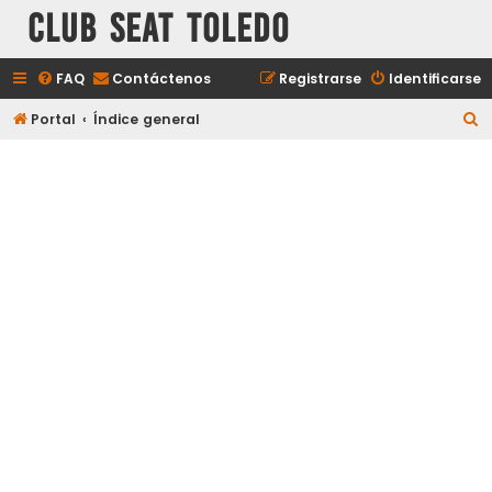
Club Seat Toledo
FAQ
Contáctenos
Registrarse
Identificarse
B
Portal
Índice general
u
s
c
a
r