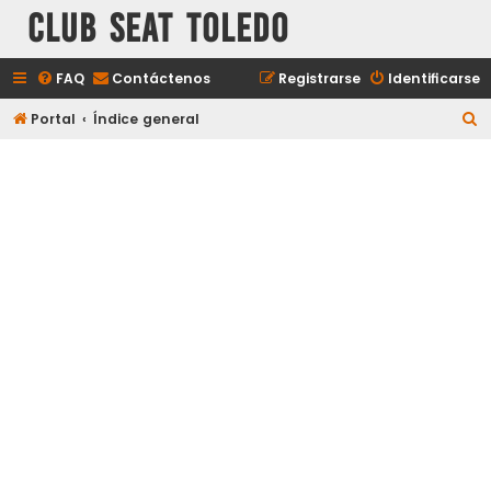
Club Seat Toledo
FAQ
Contáctenos
Registrarse
Identificarse
B
Portal
Índice general
u
s
c
a
r