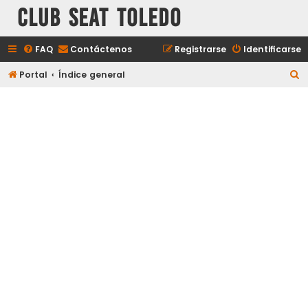
Club Seat Toledo
FAQ
Contáctenos
Registrarse
Identificarse
B
Portal
Índice general
u
s
c
a
r