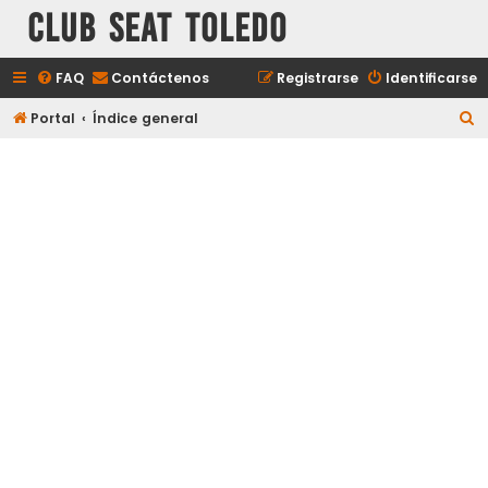
Club Seat Toledo
FAQ
Contáctenos
Registrarse
Identificarse
B
Portal
Índice general
u
s
c
a
r