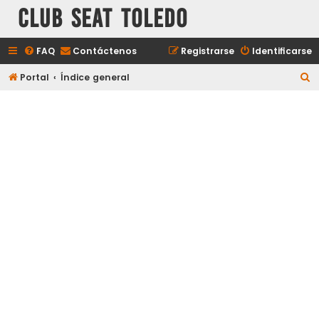
Club Seat Toledo
FAQ
Contáctenos
Registrarse
Identificarse
B
Portal
Índice general
u
s
c
a
r