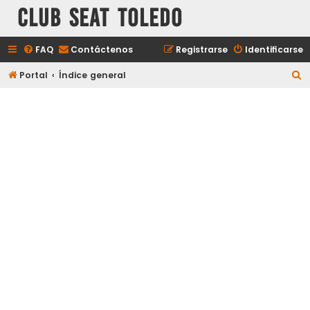
Club Seat Toledo
FAQ
Contáctenos
Registrarse
Identificarse
B
Portal
Índice general
u
s
c
a
r