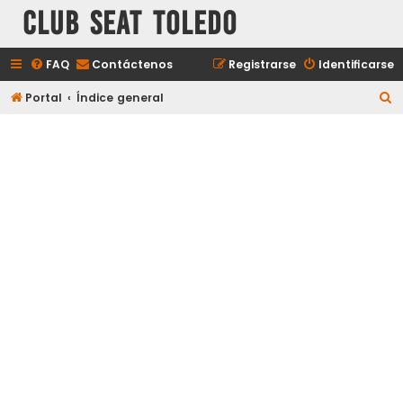
Club Seat Toledo
FAQ
Contáctenos
Registrarse
Identificarse
B
Portal
Índice general
u
s
c
a
r