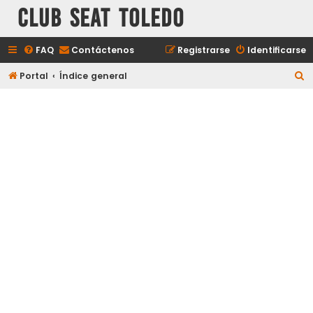
Club Seat Toledo
FAQ
Contáctenos
Registrarse
Identificarse
B
Portal
Índice general
u
s
c
a
r