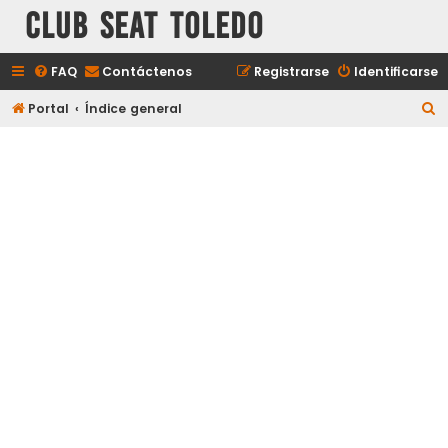
Club Seat Toledo
FAQ
Contáctenos
Registrarse
Identificarse
B
Portal
Índice general
u
s
c
a
r