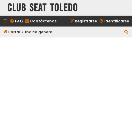
Club Seat Toledo
FAQ
Contáctenos
Registrarse
Identificarse
B
Portal
Índice general
u
s
c
a
r