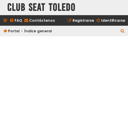
Club Seat Toledo
FAQ
Contáctenos
Registrarse
Identificarse
B
Portal
Índice general
u
s
c
a
r