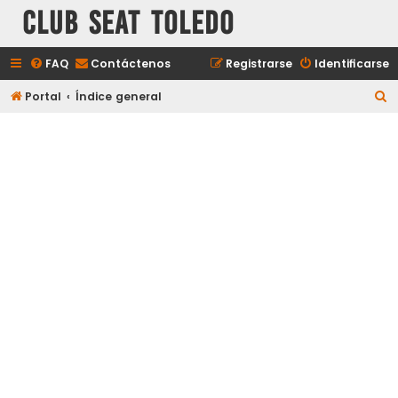
Club Seat Toledo
FAQ
Contáctenos
Registrarse
Identificarse
B
Portal
Índice general
u
s
c
a
r