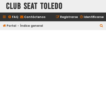
Club Seat Toledo
FAQ
Contáctenos
Registrarse
Identificarse
B
Portal
Índice general
u
s
c
a
r