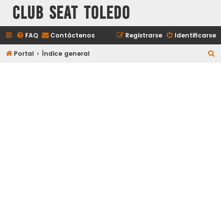
Club Seat Toledo
FAQ
Contáctenos
Registrarse
Identificarse
B
Portal
Índice general
u
s
c
a
r