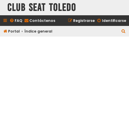
Club Seat Toledo
FAQ
Contáctenos
Registrarse
Identificarse
B
Portal
Índice general
u
s
c
a
r