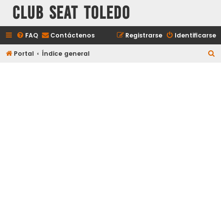
Club Seat Toledo
FAQ
Contáctenos
Registrarse
Identificarse
B
Portal
Índice general
u
s
c
a
r