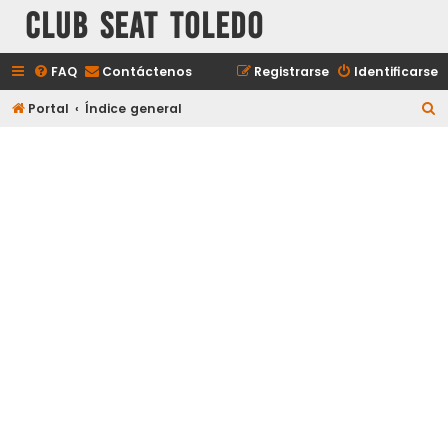
Club Seat Toledo
FAQ
Contáctenos
Registrarse
Identificarse
B
Portal
Índice general
u
s
c
a
r