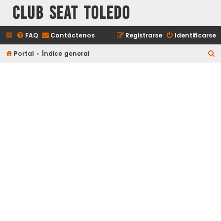
Club Seat Toledo
FAQ
Contáctenos
Registrarse
Identificarse
B
Portal
Índice general
u
s
c
a
r