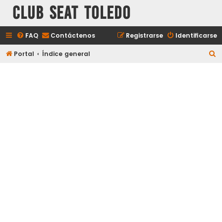
Club Seat Toledo
FAQ
Contáctenos
Registrarse
Identificarse
B
Portal
Índice general
u
s
c
a
r