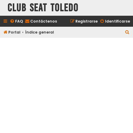
Club Seat Toledo
FAQ
Contáctenos
Registrarse
Identificarse
B
Portal
Índice general
u
s
c
a
r