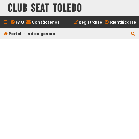
Club Seat Toledo
FAQ
Contáctenos
Registrarse
Identificarse
B
Portal
Índice general
u
s
c
a
r