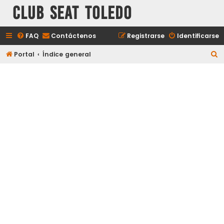
Club Seat Toledo
FAQ
Contáctenos
Registrarse
Identificarse
B
Portal
Índice general
u
s
c
a
r