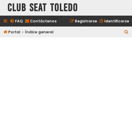
Club Seat Toledo
FAQ
Contáctenos
Registrarse
Identificarse
B
Portal
Índice general
u
s
c
a
r