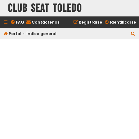
Club Seat Toledo
FAQ
Contáctenos
Registrarse
Identificarse
B
Portal
Índice general
u
s
c
a
r