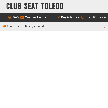
Club Seat Toledo
FAQ
Contáctenos
Registrarse
Identificarse
B
Portal
Índice general
u
s
c
a
r