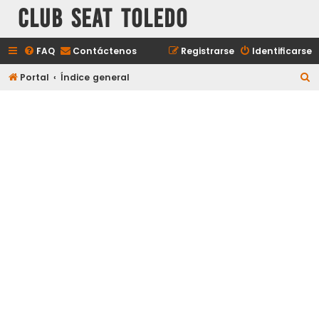
Club Seat Toledo
FAQ
Contáctenos
Registrarse
Identificarse
B
Portal
Índice general
u
s
c
a
r