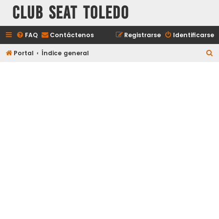
Club Seat Toledo
FAQ
Contáctenos
Registrarse
Identificarse
B
Portal
Índice general
u
s
c
a
r