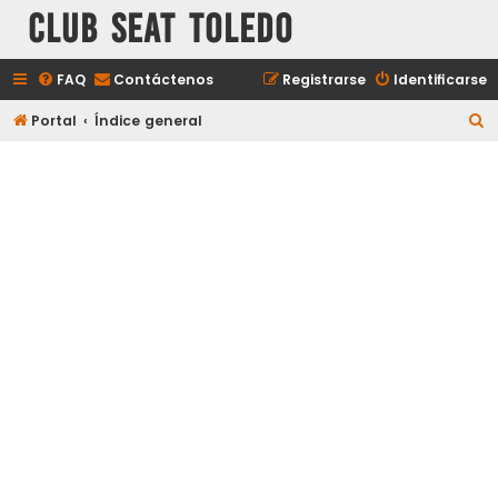
Club Seat Toledo
FAQ
Contáctenos
Registrarse
Identificarse
B
Portal
Índice general
u
s
c
a
r