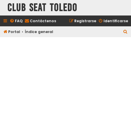
Club Seat Toledo
FAQ
Contáctenos
Registrarse
Identificarse
B
Portal
Índice general
u
s
c
a
r