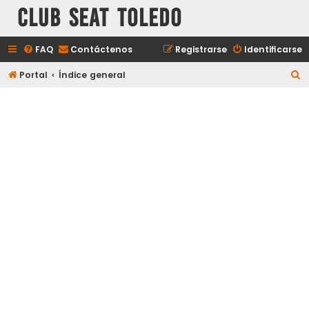
Club Seat Toledo
FAQ
Contáctenos
Registrarse
Identificarse
B
Portal
Índice general
u
s
c
a
r